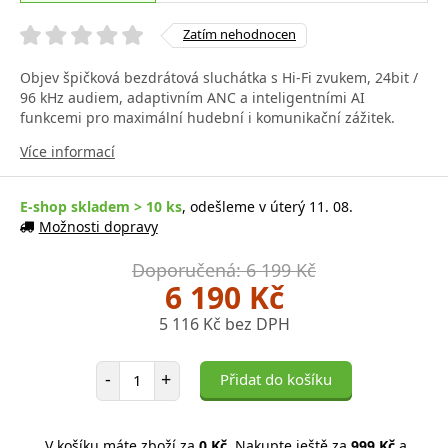
Zatím nehodnocen
Objev špičková bezdrátová sluchátka s Hi‑Fi zvukem, 24bit /
96 kHz audiem, adaptivním ANC a inteligentními AI
funkcemi pro maximální hudební i komunikační zážitek.
Více informací
E-shop skladem > 10 ks
, odešleme v úterý 11. 08.
Možnosti dopravy
Doporučená: 6 199 Kč
6 190 Kč
5 116 Kč bez DPH
Počet položek
-
+
Přidat do košíku
V košíku máte zboží za
0 Kč
. Nakupte ještě za
999 Kč
a