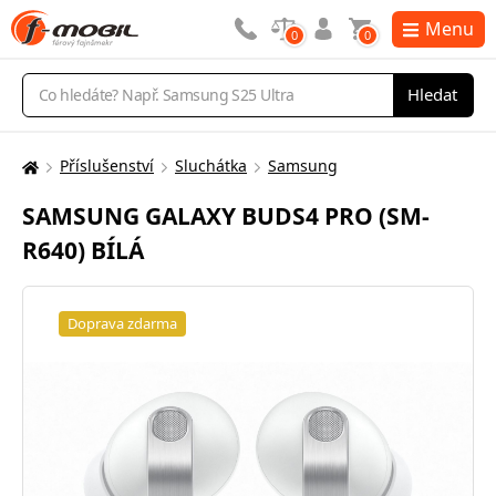
Menu
0
0
Vyhledávání
Hledat
Příslušenství
Sluchátka
Samsung
Zde
se
SAMSUNG GALAXY BUDS4 PRO (SM-
nacházíte:
R640) BÍLÁ
Doprava zdarma