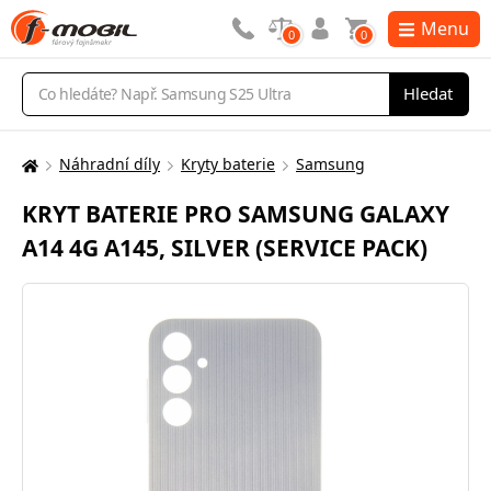
Menu
0
0
Vyhledávání
Hledat
Náhradní díly
Kryty baterie
Samsung
Zde
se
KRYT BATERIE PRO SAMSUNG GALAXY
nacházíte:
A14 4G A145, SILVER (SERVICE PACK)