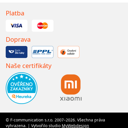
Platba
Doprava
Naše certifikáty
© F-communication s.r.o. 2007–2026. Všechna práva
vyhrazena. | Vytvořilo studio
MyWebdesign