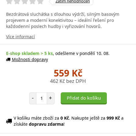
Zatím nehodnocen
Bezdrátová sluchátka s dlouhou výdrží, silným basovým
projevem a moderní konektivitou – ideální řešení pro
každodenní poslech hudby i vyřizování hovorů.
Více informací
E-shop skladem > 5 ks
, odešleme v pondělí 10. 08.
Možnosti dopravy
559 Kč
462 Kč bez DPH
Počet položek
-
+
Přidat do košíku
V košíku máte zboží za
0 Kč
. Nakupte ještě za
999 Kč
a
získáte
dopravu zdarma
!