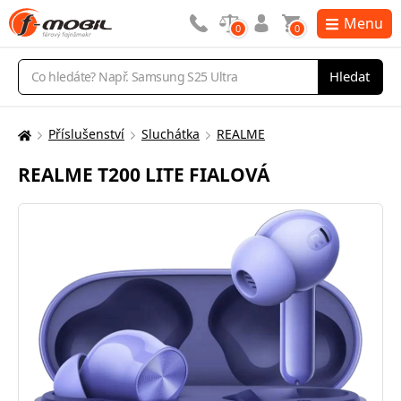
Menu
0
0
Vyhledávání
Hledat
Příslušenství
Sluchátka
REALME
Zde
se
REALME T200 LITE FIALOVÁ
nacházíte: