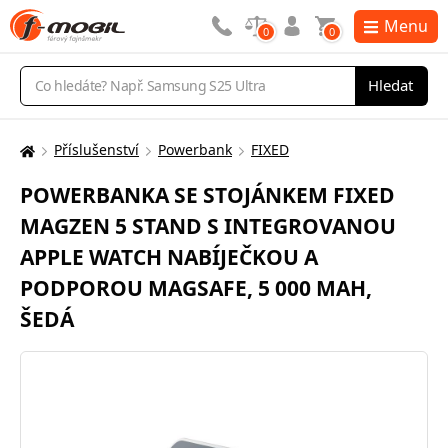
Menu
0
0
Vyhledávání
Hledat
Příslušenství
Powerbank
FIXED
Zde
se
POWERBANKA SE STOJÁNKEM FIXED
nacházíte:
MAGZEN 5 STAND S INTEGROVANOU
APPLE WATCH NABÍJEČKOU A
PODPOROU MAGSAFE, 5 000 MAH,
ŠEDÁ