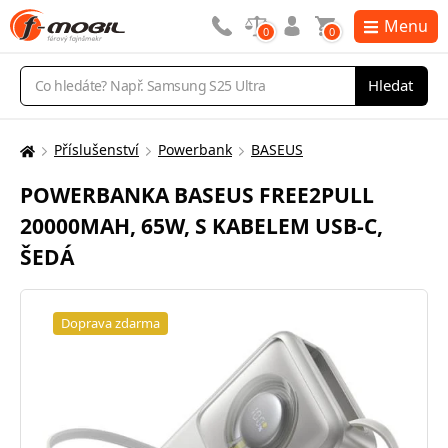
Menu
0
0
Vyhledávání
Hledat
Příslušenství
Powerbank
BASEUS
Zde
se
POWERBANKA BASEUS FREE2PULL
nacházíte:
20000MAH, 65W, S KABELEM USB-C,
ŠEDÁ
Doprava zdarma