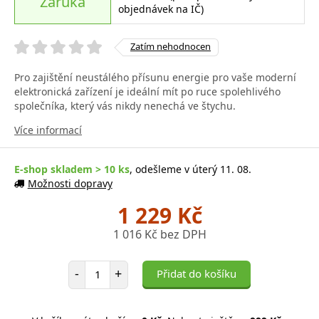
Záruka
objednávek na IČ)
Zatím nehodnocen
Pro zajištění neustálého přísunu energie pro vaše moderní
elektronická zařízení je ideální mít po ruce spolehlivého
společníka, který vás nikdy nenechá ve štychu.
Více informací
E-shop skladem > 10 ks
, odešleme v úterý 11. 08.
Možnosti dopravy
1 229 Kč
1 016 Kč bez DPH
Počet položek
-
+
Přidat do košíku