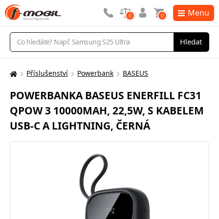
Menu
0
0
Vyhledávání
Hledat
Příslušenství
Powerbank
BASEUS
Zde
se
POWERBANKA BASEUS ENERFILL FC31
nacházíte:
QPOW 3 10000MAH, 22,5W, S KABELEM
USB-C A LIGHTNING, ČERNÁ