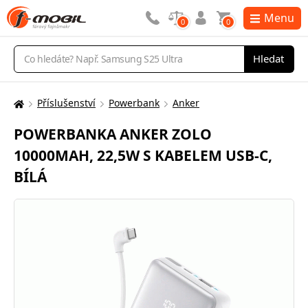
Menu
0
0
Vyhledávání
Hledat
Příslušenství
Powerbank
Anker
Zde
se
POWERBANKA ANKER ZOLO
nacházíte:
10000MAH, 22,5W S KABELEM USB-C,
BÍLÁ