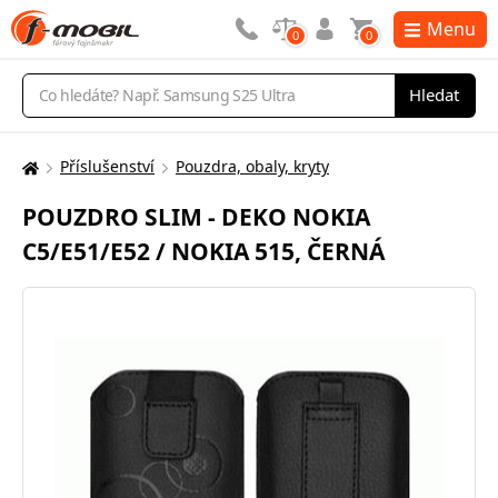
Menu
0
0
Vyhledávání
Hledat
Příslušenství
Pouzdra, obaly, kryty
Zde
se
POUZDRO SLIM - DEKO NOKIA
nacházíte:
C5/E51/E52 / NOKIA 515, ČERNÁ