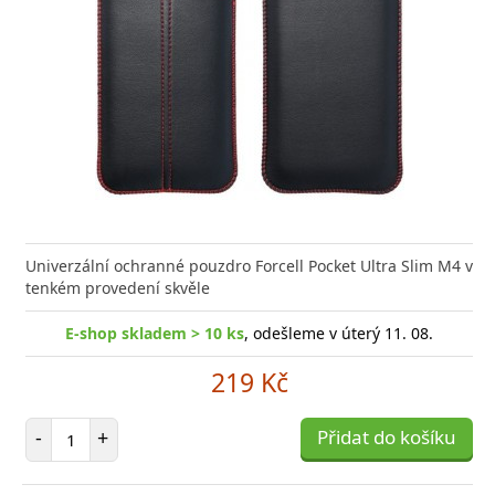
Univerzální ochranné pouzdro Forcell Pocket Ultra Slim M4 v
tenkém provedení skvěle
E-shop skladem > 10 ks
, odešleme v úterý 11. 08.
219 Kč
Počet položek
-
+
Přidat do košíku