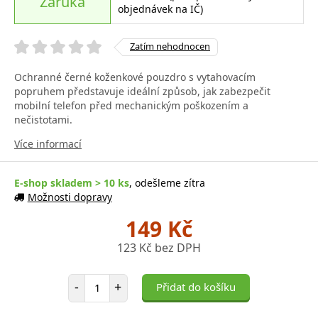
Záruka
objednávek na IČ)
Zatím nehodnocen
Ochranné černé koženkové pouzdro s vytahovacím
popruhem představuje ideální způsob, jak zabezpečit
mobilní telefon před mechanickým poškozením a
nečistotami.
Více informací
E-shop skladem > 10 ks
, odešleme zítra
Možnosti dopravy
149 Kč
123 Kč bez DPH
Počet položek
-
+
Přidat do košíku