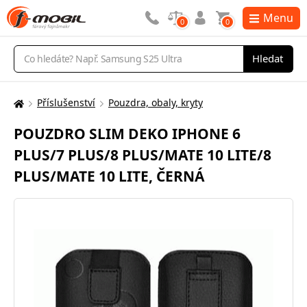
Menu
0
0
Vyhledávání
Hledat
Příslušenství
Pouzdra, obaly, kryty
Zde
se
POUZDRO SLIM DEKO IPHONE 6
nacházíte:
PLUS/7 PLUS/8 PLUS/MATE 10 LITE/8
PLUS/MATE 10 LITE, ČERNÁ