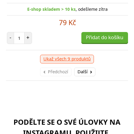
E-shop skladem > 10 ks
, odešleme zítra
79 Kč
Počet položek
-
+
Přidat do košíku
Ukaž všech 9 produktů
Předchozí
Další
PODĚLTE SE O SVÉ ÚLOVKY NA
INSTAGRAMU. POUŽIJTE