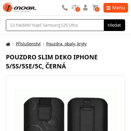
Menu
0
0
Vyhledávání
Hledat
Příslušenství
Pouzdra, obaly, kryty
Zde
se
POUZDRO SLIM DEKO IPHONE
nacházíte:
5/5S/5SE/5C, ČERNÁ