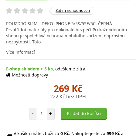
Zatím nehodnocen
POUZDRO SLIM - DEKO iPHONE 5/5S/5SE/5C, ČERNÁ
Prvotřídní materiály pro dokonalé bezpečí Při každodenním
shonu je spolehlivá ochrana mobilního zařízení naprostou
nezbytností. Toto
Více informací
E-shop skladem > 5 ks
, odešleme zítra
Možnosti dopravy
269 Kč
222 Kč bez DPH
Počet položek
-
+
Přidat do košíku
V košíku máte zboží za
0 Kč
. Nakupte ještě za
999 Kč
a