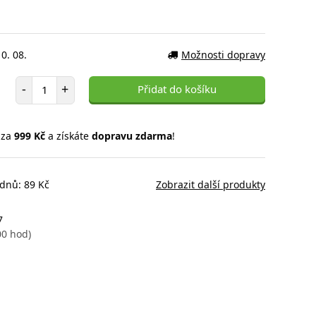
0. 08.
Možnosti dopravy
Počet položek
-
+
Přidat do košíku
 za
999 Kč
a získáte
dopravu zdarma
!
 dnů: 89 Kč
Zobrazit další produkty
7
00 hod)