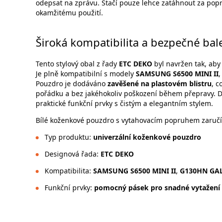
odepsat na zprávu. Stačí pouze lehce zatáhnout za popr
okamžitému použití.
Široká kompatibilita a bezpečné bal
Tento stylový obal z řady
ETC DEKO
byl navržen tak, ab
Je plně kompatibilní s modely
SAMSUNG S6500 MINI II
Pouzdro je dodáváno
zavěšené na plastovém blistru
, c
pořádku a bez jakéhokoliv poškození během přepravy. D
praktické funkční prvky s čistým a elegantním stylem.
Bílé koženkové pouzdro s vytahovacím popruhem zaručí
Typ produktu:
univerzální koženkové pouzdro
Designová řada:
ETC DEKO
Kompatibilita:
SAMSUNG S6500 MINI II
,
G130HN GA
Funkční prvky:
pomocný pásek pro snadné vytažení 