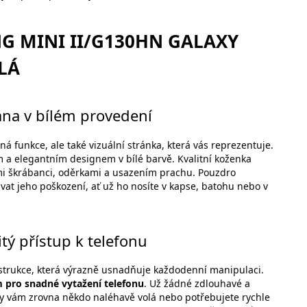
G MINI II/G130HN GALAXY
LÁ
ana v bílém provedení
á funkce, ale také vizuální stránka, která vás reprezentuje.
 a elegantním designem v bílé barvě. Kvalitní koženka
mi škrábanci, oděrkami a usazením prachu. Pouzdro
ávat jeho poškození, ať už ho nosíte v kapse, batohu nebo v
 přístup k telefonu
strukce, která výrazně usnadňuje každodenní manipulaci.
ro snadné vytažení telefonu
. Už žádné zdlouhavé a
dy vám zrovna někdo naléhavě volá nebo potřebujete rychle