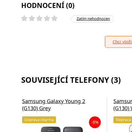
HODNOCENÍ (0)
Zatím nehodnocen
Chci vlož
SOUVISEJÍCÍ TELEFONY (3)
Samsung Galaxy Young 2
Samsun
(G130) Grey
(G130) 
Doprava zdarma
Doprava
-8%