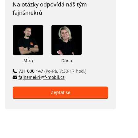
Na otázky odpovídá náš tým
fajnšmekrů
Míra
Dana
731 000 147
(Po-Pá, 7:30-17 hod.)
fajnsmekri@f-mobil.cz
Zeptat se