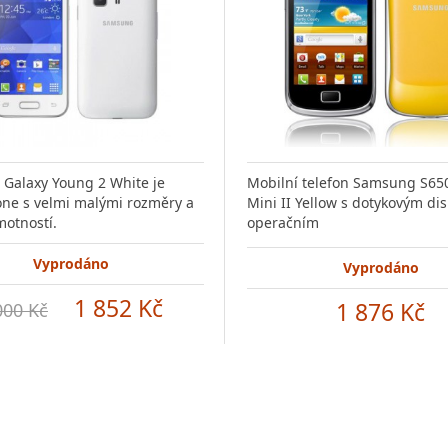
Galaxy Young 2 White je
Mobilní telefon Samsung S65
ne s velmi malými rozměry a
Mini II Yellow s dotykovým di
motností.
operačním
Vyprodáno
Vyprodáno
1 852 Kč
1 876 Kč
000 Kč