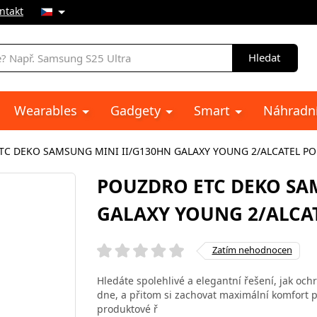
ntakt
Hledat
Wearables
Gadgety
Smart
Náhradní
C DEKO SAMSUNG MINI II/G130HN GALAXY YOUNG 2/ALCATEL POP
POUZDRO ETC DEKO SA
GALAXY YOUNG 2/ALCAT
Zatím nehodnocen
Hledáte spolehlivé a elegantní řešení, jak och
dne, a přitom si zachovat maximální komfort p
produktové ř