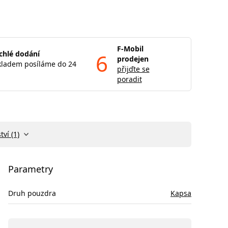
F-Mobil
chlé dodání
6
prodejen
kladem posíláme do 24
přijďte se
poradit
tví (1)
Parametry
Druh pouzdra
Kapsa