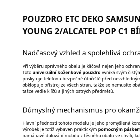
POUZDRO ETC DEKO SAMSUN
YOUNG 2/ALCATEL POP C1 BÍ
Nadčasový vzhled a spolehlivá ochr
Při výběru správného obalu je klíčová nejen jeho ochrann
Toto
univerzální koženkové pouzdro
vyniká svým čistým
poskytuje telefonu bezpečné útočiště před nevzhledný
obklopuje přístroj ze všech stran, takže se nemusíte ob
tašce vedle klíčů a jiných ostrých předmětů.
Důmyslný mechanismus pro okamžitý
Hlavní předností tohoto modelu je jeho promyšlená kon
Výrobek je totiž vybaven praktickým
pomocným páskem p
namáhavé dolování mobilu z těsného obalu ve chvíli, k