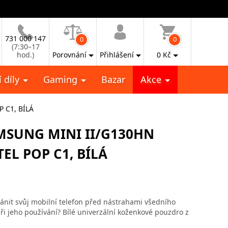
731 000 147
0
0
(7:30–17
hod.)
Porovnání
Přihlášení
0
Kč
 díly
Gaming
Bazar
Akce
 C1, BÍLÁ
MSUNG MINI II/G130HN
EL POP C1, BÍLÁ
ránit svůj mobilní telefon před nástrahami všedního
ři jeho používání? Bílé univerzální koženkové pouzdro z