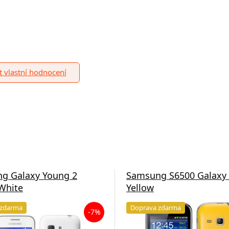
it vlastní hodnocení
g Galaxy Young 2
Samsung S6500 Galaxy M
White
Yellow
 zdarma
Doprava zdarma
-7%