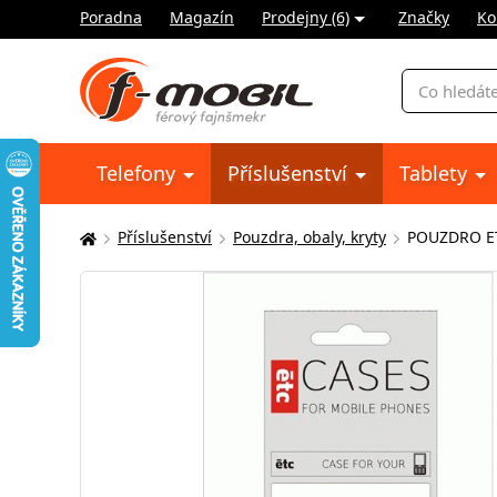
Poradna
Magazín
Prodejny (6)
Značky
Ko
Vyhledávání
Telefony
Příslušenství
Tablety
Příslušenství
Pouzdra, obaly, kryty
POUZDRO ET
Zde
se
nacházíte: