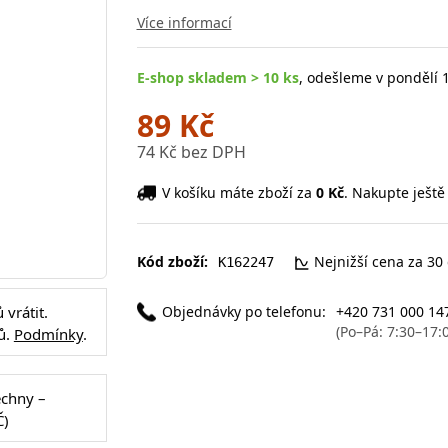
Více informací
E-shop skladem > 10 ks
, odešleme v pondělí 1
89 Kč
74 Kč bez DPH
V košíku máte zboží za
0 Kč
. Nakupte ještě
Kód zboží:
Nejnižší cena za 30
K162247
Objednávky po telefonu:
+420 731 000 14
vrátit.
(Po–Pá: 7:30–17:
ů.
Podmínky
.
echny –
Č)