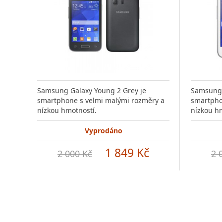
Samsung Galaxy Young 2 Grey je
Samsung 
smartphone s velmi malými rozměry a
smartpho
nízkou hmotností.
nízkou h
Vyprodáno
1 849 Kč
2 000 Kč
2 