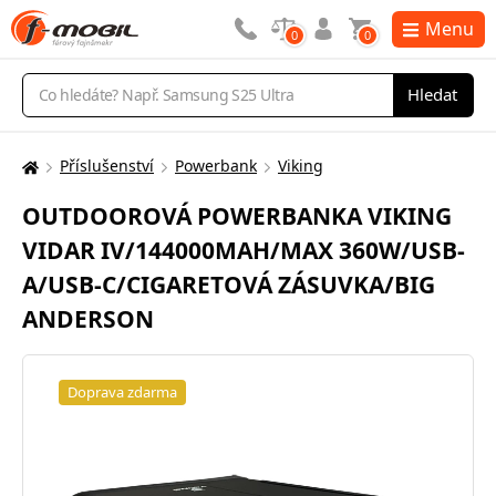
Menu
0
0
Vyhledávání
Hledat
Příslušenství
Powerbank
Viking
Zde
se
OUTDOOROVÁ POWERBANKA VIKING
nacházíte:
VIDAR IV/144000MAH/MAX 360W/USB-
A/USB-C/CIGARETOVÁ ZÁSUVKA/BIG
ANDERSON
Doprava zdarma