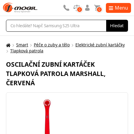
Menu
0
0
Vyhledávání
Hledat
Smart
Péče o zuby a tělo
Elektrické zubní kartáčky
Zde
Tlapková patrola
se
nacházíte:
OSCILAČNÍ ZUBNÍ KARTÁČEK
TLAPKOVÁ PATROLA MARSHALL,
ČERVENÁ