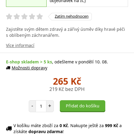
objednávek na IČ)
Zatím nehodnocen
Zajistěte svým dětem zdravý a zářivý úsměv díky hravé péči
s oblíbeným záchranářem.
Více informací
E-shop skladem > 5 ks
, odešleme v pondělí 10. 08.
Možnosti dopravy
265 Kč
219 Kč bez DPH
Počet položek
-
+
Přidat do košíku
V košíku máte zboží za
0 Kč
. Nakupte ještě za
999 Kč
a
získáte
dopravu zdarma
!