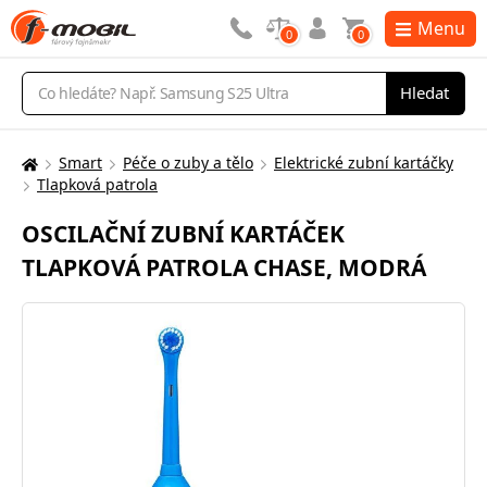
Menu
0
0
Vyhledávání
Hledat
Smart
Péče o zuby a tělo
Elektrické zubní kartáčky
Zde
Tlapková patrola
se
nacházíte:
OSCILAČNÍ ZUBNÍ KARTÁČEK
TLAPKOVÁ PATROLA CHASE, MODRÁ