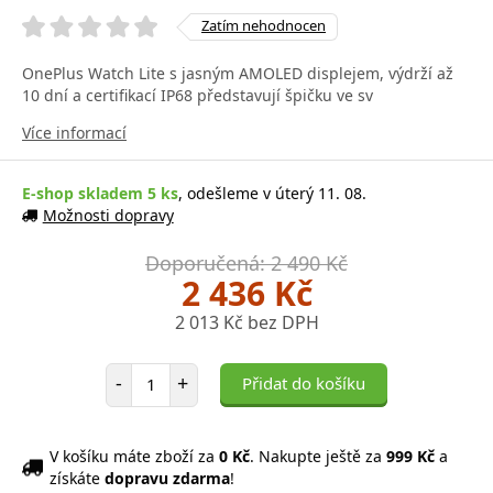
Zatím nehodnocen
OnePlus Watch Lite s jasným AMOLED displejem, výdrží až
10 dní a certifikací IP68 představují špičku ve sv
Více informací
E-shop skladem 5 ks
, odešleme v úterý 11. 08.
Možnosti dopravy
Doporučená: 2 490 Kč
2 436 Kč
2 013 Kč bez DPH
Počet položek
-
+
Přidat do košíku
V košíku máte zboží za
0 Kč
. Nakupte ještě za
999 Kč
a
získáte
dopravu zdarma
!