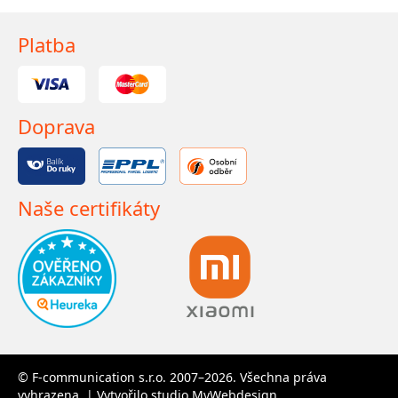
Platba
Doprava
Naše certifikáty
© F-communication s.r.o. 2007–2026. Všechna práva
vyhrazena. | Vytvořilo studio
MyWebdesign