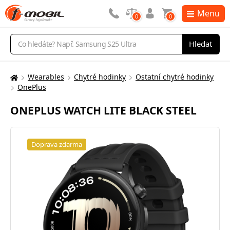
Menu
0
0
Vyhledávání
Hledat
Wearables
Chytré hodinky
Ostatní chytré hodinky
Zde
OnePlus
se
nacházíte:
ONEPLUS WATCH LITE BLACK STEEL
Doprava zdarma