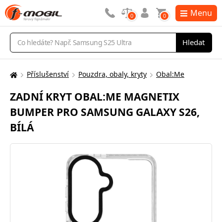
Menu
0
0
Vyhledávání
Hledat
Příslušenství
Pouzdra, obaly, kryty
Obal:Me
Zde
se
ZADNÍ KRYT OBAL:ME MAGNETIX
nacházíte:
BUMPER PRO SAMSUNG GALAXY S26,
BÍLÁ