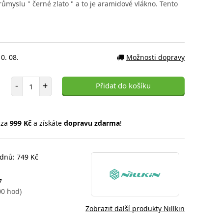
ůmyslu " černé zlato " a to je aramidové vlákno. Tento
0. 08.
Možnosti dopravy
Počet položek
-
+
Přidat do košíku
 za
999 Kč
a získáte
dopravu zdarma
!
 dnů: 749 Kč
7
00 hod)
Zobrazit další produkty Nillkin