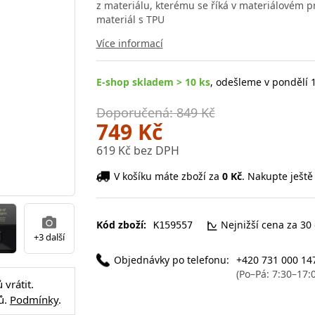
z materiálu, kterému se říká v materiálovém pr
materiál s TPU
Více informací
E-shop skladem > 10 ks
, odešleme v pondělí 1
Doporučená: 849 Kč
749 Kč
619 Kč bez DPH
V košíku máte zboží za
0 Kč
. Nakupte ještě
Kód zboží:
Nejnižší cena za 30
K159557
+3 další
Objednávky po telefonu:
+420 731 000 14
(Po–Pá: 7:30–17:
vrátit.
ů.
Podmínky
.