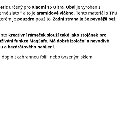
etic
určený pro
Xiaomi 15 Ultra
.
Obal
je vyroben z
rné zlato " a to je
aramidové vlákno
. Tento materiál s
TPU
terém je
pouzdro
použito.
Zadní strana je 5x pevnější bež
ento
kreativní rámeček slouží také jako stojánek pro
žívání funkce MagSafe. Má dobré izolační a nevodivé
álu a bezdrátového nabíjení.
 doplnit ochrannou folií, nebo tvrzeným sklem.