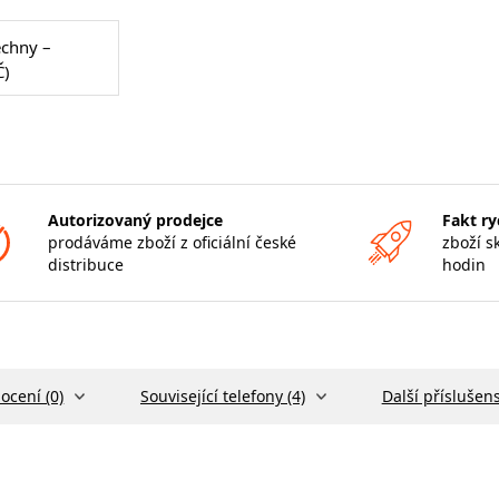
echny –
Č)
Autorizovaný prodejce
Fakt ry
prodáváme zboží z oficiální české
zboží s
distribuce
hodin
ocení (0)
Související telefony (4)
Další příslušens