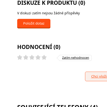
DISKUZE K PRODUKTU (0)
V diskuzi zatím nejsou žádné příspěvky
Položit dotaz
HODNOCENÍ (0)
Zatím nehodnocen
Chci vlož