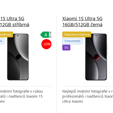
15 Ultra 5G
Xiaomi 15 Ultra 5G
12GB stříbrná
16GB/512GB černá
 zdarma
Doprava zdarma
il
Fotomobil
-20%
5G
mobilní fotografie v rukou
Nejlepší mobilní fotografie v 
nálů i nadšenců Xiaomi 15
profesionálů i nadšenců Xiao
omi
Ultra Xiaomi