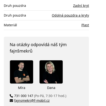
Druh pouzdra
Zadní kryt
Druh pouzdra
Odolná pouzdra a kryty
Materiál
Plast
Na otázky odpovídá náš tým
fajnšmekrů
Míra
Dana
731 000 147
(Po-Pá, 7:30-17 hod.)
fajnsmekri@f-mobil.cz