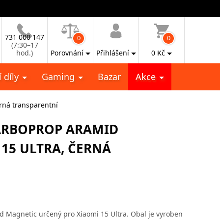
731 000 147
0
0
(7:30–17
hod.)
Porovnání
Přihlášení
0
Kč
 díly
Gaming
Bazar
Akce
erná transparentní
CARBOPROP ARAMID
15 ULTRA, ČERNÁ
d Magnetic určený pro Xiaomi 15 Ultra. Obal je vyroben