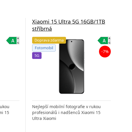
Xiaomi 15 Ultra 5G 16GB/1TB
stříbrná
Doprava zdarma
Fotomobil
-7%
5G
rukou
Nejlepší mobilní fotografie v rukou
mi 15
profesionálů i nadšenců Xiaomi 15
Ultra Xiaomi