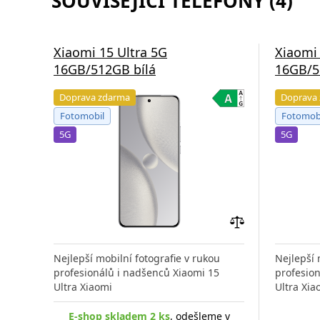
SOUVISEJÍCÍ TELEFONY (4)
Xiaomi 15 Ultra 5G
Xiaomi 
16GB/512GB bílá
16GB/5
Doprava zdarma
Doprava
Fotomobil
Fotomob
5G
5G
Přidat
do
Nejlepší mobilní fotografie v rukou
Nejlepší 
porovnání
profesionálů i nadšenců Xiaomi 15
profesio
Ultra Xiaomi
Ultra Xia
E-shop skladem 2 ks
, odešleme v