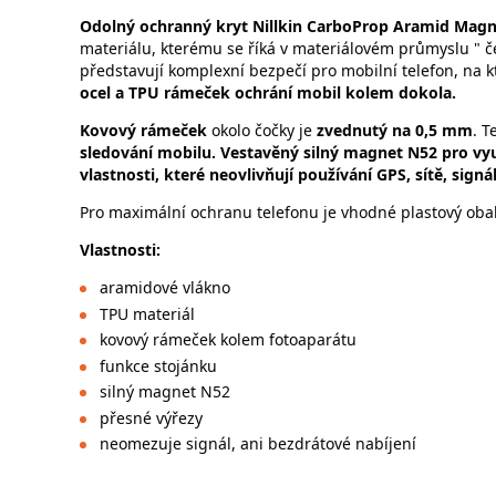
Odolný ochranný kryt Nillkin CarboProp Aramid Magn
materiálu, kterému se říká v materiálovém průmyslu " če
představují komplexní bezpečí pro mobilní telefon, na k
ocel a TPU rámeček ochrání mobil kolem dokola.
Kovový rámeček
okolo čočky je
zvednutý na 0,5 mm
. T
sledování mobilu. Vestavěný silný magnet N52 pro vyu
vlastnosti, které neovlivňují používání GPS, sítě, sign
Pro maximální ochranu telefonu je vhodné plastový obal
Vlastnosti:
aramidové vlákno
TPU materiál
kovový rámeček kolem fotoaparátu
funkce stojánku
silný magnet N52
přesné výřezy
neomezuje signál, ani bezdrátové nabíjení