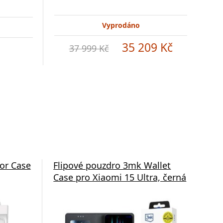
Vyprodáno
35 209 Kč
37 999 Kč
or Case
Flipové pouzdro 3mk Wallet
Po
Case pro Xiaomi 15 Ultra, černá
ALI