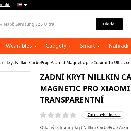
ntakt
Hledat
Wearables
Gadgety
Smart
Náhradní
dní kryt Nillkin CarboProp Aramid Magnetic pro Xiaomi 15 Ultra, č
ZADNÍ KRYT NILLKIN 
MAGNETIC PRO XIAOMI 
TRANSPARENTNÍ
Zatím nehodnocen
Odolný ochranný kryt Nillkin CarboProp Arami