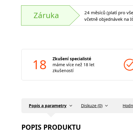
24 měsíců (platí pro vš
Záruka
včetně objednávek na I
18
Zkušení specialisté
máme více než 18 let
zkušeností
Popis a parametry
Diskuze (0)
Hodn
POPIS PRODUKTU