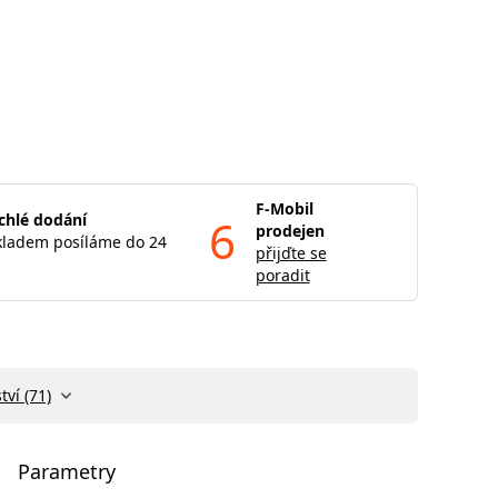
F-Mobil
chlé dodání
6
prodejen
kladem posíláme do 24
přijďte se
poradit
tví (71)
Parametry