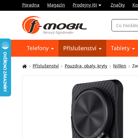
Poradna
Magazín
Prodejny (6)
Značky
Ko
Vyhledávání
Telefony
Příslušenství
Tablety
Příslušenství
Pouzdra, obaly, kryty
Nillkin
Za
Zde
se
nacházíte: