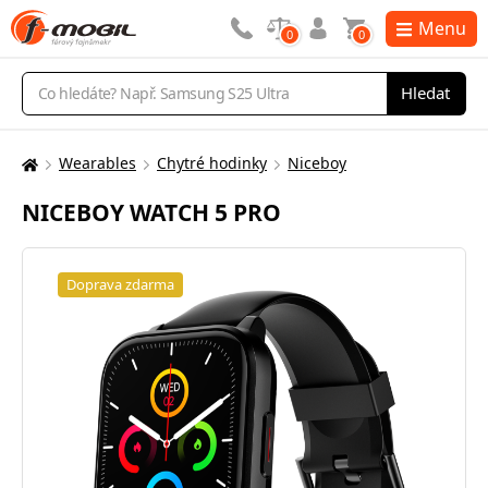
Menu
0
0
Vyhledávání
Hledat
Wearables
Chytré hodinky
Niceboy
Zde
se
NICEBOY WATCH 5 PRO
nacházíte:
Doprava zdarma