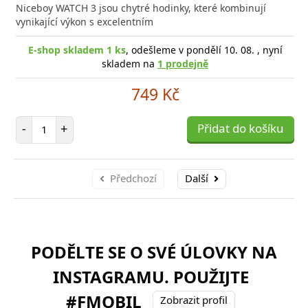
Niceboy WATCH 3 jsou chytré hodinky, které kombinují
vynikající výkon s excelentním
E-shop skladem 1 ks
, odešleme v pondělí 10. 08. , nyní
skladem na
1 prodejně
749 Kč
Počet položek
-
+
Přidat do košíku
Předchozí
Další
PODĚLTE SE O SVÉ ÚLOVKY NA
INSTAGRAMU. POUŽIJTE
#FMOBIL
Zobrazit profil