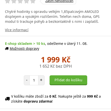
Zatím nehodnocen
Chytré hodinky s opravdu velkým 1,85palcovým AMOLED
displejem a vysokým rozlišením. Telefon nech doma, GPS
modul ti trackuje pohyb a bezkontaktně s nimi i zaplatíš.
Více informací
E-shop skladem > 10 ks
, odešleme v úterý 11. 08.
Možnosti dopravy
1 999 Kč
1 652 Kč bez DPH
Počet položek
-
+
Přidat do košíku
V košíku máte zboží za
0 Kč
. Nakupte ještě za
999 Kč
a
získáte
dopravu zdarma
!