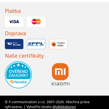
Platba
Doprava
Naše certifikáty
© F-communication s.r.o. 2007–2026. Všechna práva
vyhrazena. | Vytvořilo studio
MyWebdesign