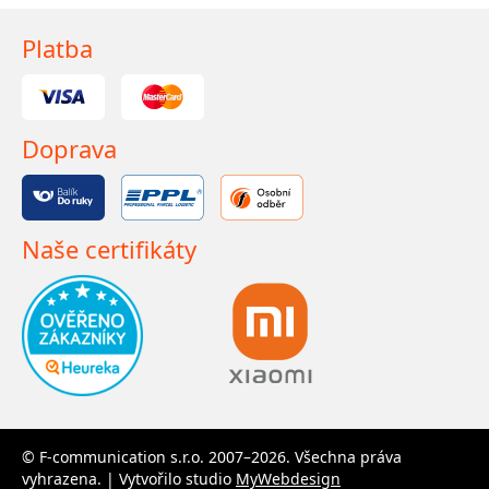
Platba
Doprava
Naše certifikáty
© F-communication s.r.o. 2007–2026. Všechna práva
vyhrazena. | Vytvořilo studio
MyWebdesign