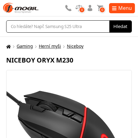
Menu
0
0
Vyhledávání
Hledat
Gaming
Herní myši
Niceboy
Zde
se
NICEBOY ORYX M230
nacházíte: