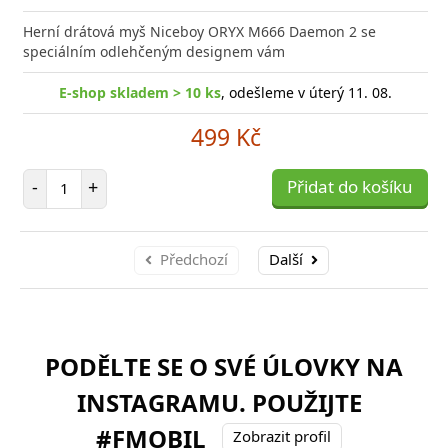
Herní drátová myš Niceboy ORYX M666 Daemon 2 se
speciálním odlehčeným designem vám
E-shop skladem > 10 ks
, odešleme v úterý 11. 08.
499 Kč
Počet položek
-
+
Přidat do košíku
Předchozí
Další
PODĚLTE SE O SVÉ ÚLOVKY NA
INSTAGRAMU. POUŽIJTE
#FMOBIL
Zobrazit profil