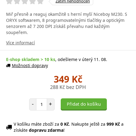
Zatím nehodnocen
Miř přesně a reaguj okamžitě s herní myší Niceboy M230. S
ORYX softwarem, 8 programovatelnými tlačítky a optickým
senzorem až 7 200 DPI získáš převahu nad každým
soupeřem.
Více informací
E-shop skladem > 10 ks
, odešleme v úterý 11. 08.
Možnosti dopravy
349 Kč
288 Kč bez DPH
Počet položek
-
+
Přidat do košíku
V košíku máte zboží za
0 Kč
. Nakupte ještě za
999 Kč
a
získáte
dopravu zdarma
!