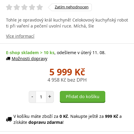
Zatím nehodnocen
Tohle je opravdový král kuchyně! Celokovový kuchyňský robot
ti při vaření a pečení uvolní ruce. Míchá, šle
Více informací
E-shop skladem > 10 ks
, odešleme v úterý 11. 08.
Možnosti dopravy
5 999 Kč
4 958 Kč bez DPH
Počet položek
-
+
Přidat do košíku
V košíku máte zboží za
0 Kč
. Nakupte ještě za
999 Kč
a
získáte
dopravu zdarma
!