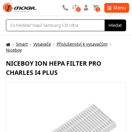
Menu
0
0
Vyhledávání
Hledat
Smart
Vysavače
Příslušenství k vysavačům
Zde
Niceboy
se
nacházíte:
NICEBOY ION HEPA FILTER PRO
CHARLES I4 PLUS