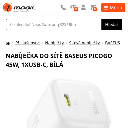
Menu
0
0
Vyhledávání
Hledat
Příslušenství
Nabíječky
Síťové nabíječky
BASEUS
Zde
se
NABÍJEČKA DO SÍTĚ BASEUS PICOGO
nacházíte:
45W, 1XUSB-C, BÍLÁ