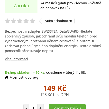
24 měsíců (platí pro všechny – včetně
Záruka
objednávek na IČ)
Zatím nehodnocen
Bezpečnostní adaptér SWISSTEN DataGUARD Hledáte
spolehlivý způsob, jak ochránit svůj mobilní telefon před
kybernetickými hrozbami během cestování, a přitom si
zachovat pohodlí rychlého doplnění energie? Tento drobný
pomocník představuje nepost
Více informací
E-shop skladem > 10 ks
, odešleme v úterý 11. 08.
Možnosti dopravy
149 Kč
123 Kč bez DPH
Počet položek
-
+
Přidat do košíku