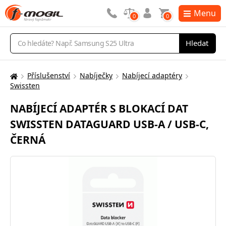
Menu
0
0
Vyhledávání
Hledat
Příslušenství
Nabíječky
Nabíjecí adaptéry
Zde
Swissten
se
nacházíte:
NABÍJECÍ ADAPTÉR S BLOKACÍ DAT
SWISSTEN DATAGUARD USB-A / USB-C,
ČERNÁ