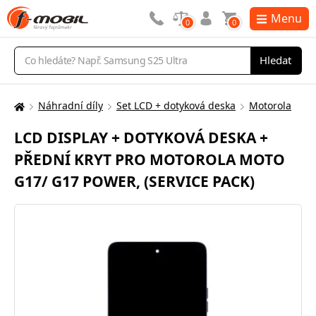
Menu
0
0
Vyhledávání
Hledat
Náhradní díly
Set LCD + dotyková deska
Motorola
Zde
se
LCD DISPLAY + DOTYKOVÁ DESKA +
nacházíte:
PŘEDNÍ KRYT PRO MOTOROLA MOTO
G17/ G17 POWER, (SERVICE PACK)