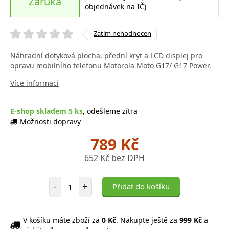
Záruka
objednávek na IČ)
Zatím nehodnocen
Náhradní dotyková plocha, přední kryt a LCD displej pro
opravu mobilního telefonu Motorola Moto G17/ G17 Power.
Více informací
E-shop skladem 5 ks
, odešleme zítra
Možnosti dopravy
789 Kč
652 Kč bez DPH
Počet položek
-
+
Přidat do košíku
V košíku máte zboží za
0 Kč
. Nakupte ještě za
999 Kč
a