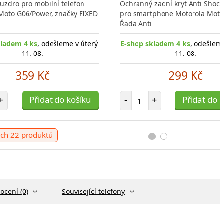
ouzdro pro mobilní telefon
Ochranný zadní kryt Anti Sho
Moto G06/Power, značky FIXED
pro smartphone Motorola Mot
Řada Anti
kladem 4 ks
, odešleme v úterý
E-shop skladem 4 ks
, odešle
11. 08.
11. 08.
359 Kč
299 Kč
t položek
Počet položek
+
Přidat do košíku
-
+
Přidat do
ech 22 produktů
ocení (0)
Související telefony