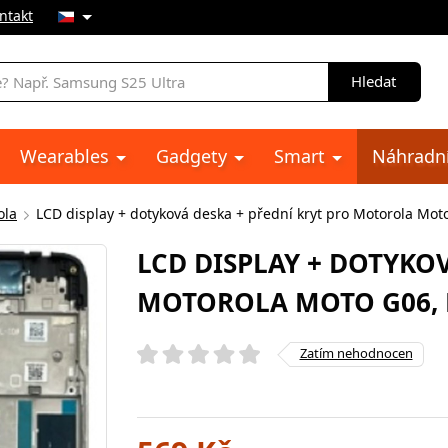
ntakt
Hledat
Wearables
Gadgety
Smart
Náhradní
ola
LCD display + dotyková deska + přední kryt pro Motorola Moto
LCD DISPLAY + DOTYKO
MOTOROLA MOTO G06, B
Zatím nehodnocen