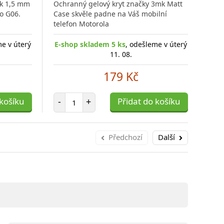
ck 1,5 mm
Ochranný gelový kryt značky 3mk Matt
Flip
o G06.
Case skvěle padne na Váš mobilní
styl
telefon Motorola
spr
me v úterý
E-shop skladem 5 ks
, odešleme v úterý
E
11. 08.
179 Kč
Počet položek
 košíku
-
+
Přidat do košíku
-
Předchozí
Další