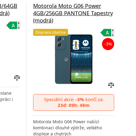
B/64GB
Motorola Moto G06 Power
Mo
drá)
4GB/256GB PANTONE Tapestry
4G
(modrá)
Oak
Doprava zdarma
Do
-3%
Přidat
do
Přidat
 stane
porovnání
do
práci i
Speciální akce:
-3%
končí za:
Mot
porovnání
23d: 09h: 48m
komb
disp
Motorola Moto G06 Power nabízí
kombinaci dlouhé výdrže, velkého
displeje a chytrých