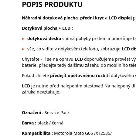
POPIS PRODUKTU
Náhradní dotyková plocha
,
přední kryt
a
LCD displej
p
Dotyková plocha
+ LCD :
dotyková deska
snímá pohyby prstem a umožňuje tak
vše, co vidíte v dotykovém telefonu, zobrazuje
LCD dis
Chystáte - li se na opravu
LCD
doporučujeme provést vým
baterie, předejte tedy dalšímu zásahu do mobilního tel
Pokud chcete
předejít opětovnému rozbití
dotykového 
LCD
je nutné před nalepením otestovat! Na nalepený dí
záruka nevztahuje.
Označení :
Service Pack
Barva :
black / černá
Kompatibilita :
Motorola Moto G06 /XT2535/