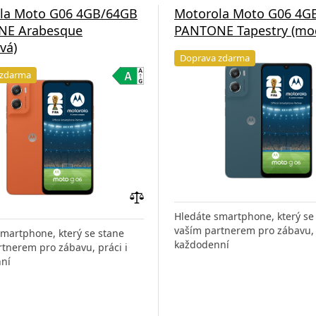
la Moto G06 4GB/64GB
Motorola Moto G06 4G
NE Arabesque
PANTONE Tapestry (mo
vá)
Doprava zdarma
 zdarma
Přidat
Hledáte smartphone, který se
do
vaším partnerem pro zábavu, 
smartphone, který se stane
porovnání
každodenní
tnerem pro zábavu, práci i
ní