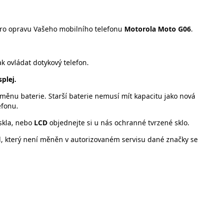
ro opravu Vašeho mobilního telefonu
Motorola Moto G06
.
 ovládat dotykový telefon.
plej.
ěnu baterie. Starší baterie nemusí mít kapacitu jako nová
efonu.
skla, nebo
LCD
objednejte si u nás ochranné tvrzené sklo.
l, který není měněn v autorizovaném servisu dané značky se