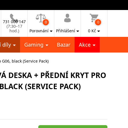
731 000 147
0
0
(7:30–17
hod.)
Porovnání
Přihlášení
0
Kč
 díly
Gaming
Bazar
Akce
 G06, black (Service Pack)
VÁ DESKA + PŘEDNÍ KRYT PRO
LACK (SERVICE PACK)