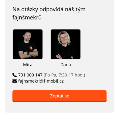
Na otázky odpovídá náš tým
fajnšmekrů
Míra
Dana
731 000 147
(Po-Pá, 7:30-17 hod.)
fajnsmekri@f-mobil.cz
Zeptat se