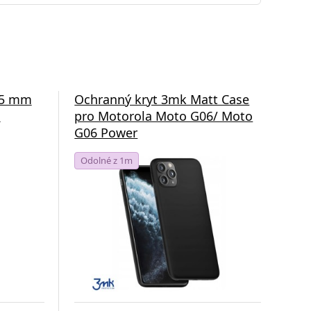
1,5 mm
Ochranný kryt 3mk Matt Case
Fli
,
pro Motorola Moto G06/ Moto
Not
G06 Power
G06
Odolné z 1m