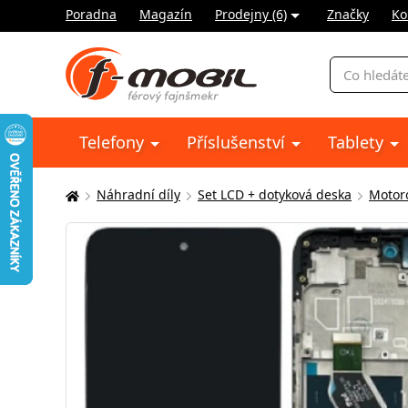
Poradna
Magazín
Prodejny (6)
Značky
Ko
Vyhledávání
Telefony
Příslušenství
Tablety
Náhradní díly
Set LCD + dotyková deska
Motor
Zde
se
nacházíte: