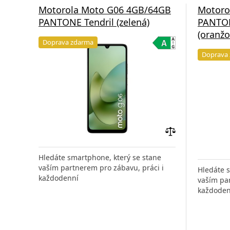
Motorola Moto G06 4GB/64GB
Motoro
PANTONE Tendril (zelená)
PANTO
(oranžo
Doprava zdarma
Doprava
Přidat
do
Hledáte smartphone, který se stane
porovnání
vaším partnerem pro zábavu, práci i
Hledáte 
každodenní
vaším par
každoden