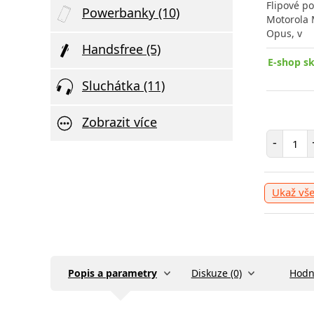
Flipové p
Powerbanky (10)
Motorola 
Opus, v
Handsfree (5)
E-shop s
Sluchátka (11)
Zobrazit více
Poče
-
Ukaž vš
Popis a parametry
Diskuze (0)
Hodn