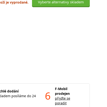
Vyberte alternativy skladem
boží je vyprodané.
F-Mobil
chlé dodání
6
prodejen
kladem posíláme do 24
přijďte se
poradit