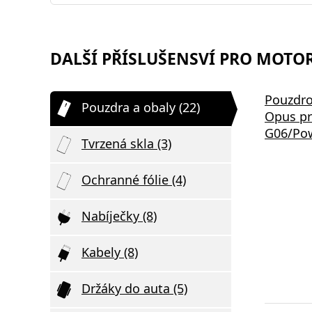
DALŠÍ PŘÍSLUŠENSVÍ PRO MOTOR
Pouzdro
Pouzdra a obaly (22)
Opus pr
G06/Pow
Tvrzená skla (3)
Ochranné fólie (4)
Nabíječky (8)
Kabely (8)
Držáky do auta (5)