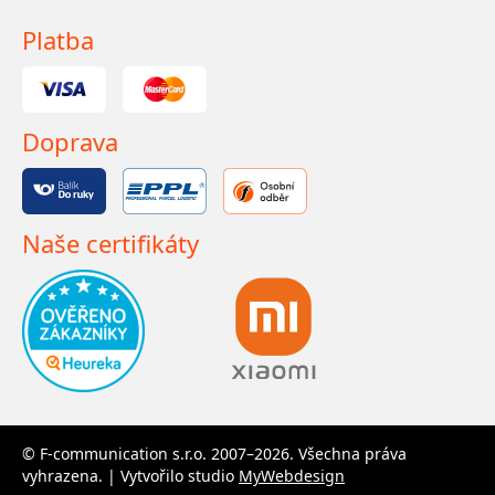
Platba
Doprava
Naše certifikáty
© F-communication s.r.o. 2007–2026. Všechna práva
vyhrazena. | Vytvořilo studio
MyWebdesign