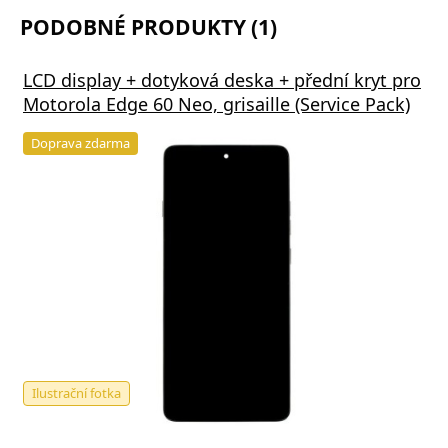
PODOBNÉ PRODUKTY (1)
LCD display + dotyková deska + přední kryt pro
Motorola Edge 60 Neo, grisaille (Service Pack)
Doprava zdarma
Ilustrační fotka