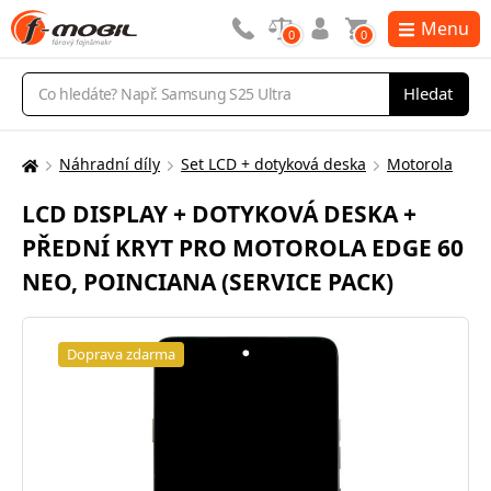
Menu
0
0
Vyhledávání
Hledat
Náhradní díly
Set LCD + dotyková deska
Motorola
Zde
se
LCD DISPLAY + DOTYKOVÁ DESKA +
nacházíte:
PŘEDNÍ KRYT PRO MOTOROLA EDGE 60
NEO, POINCIANA (SERVICE PACK)
Doprava zdarma