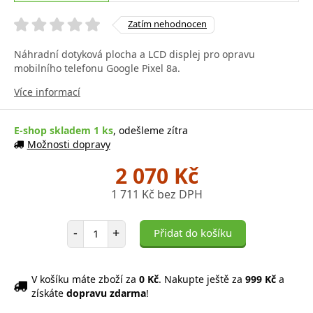
Zatím nehodnocen
Náhradní dotyková plocha a LCD displej pro opravu
mobilního telefonu Google Pixel 8a.
Více informací
E-shop skladem 1 ks
, odešleme zítra
Možnosti dopravy
2 070 Kč
1 711 Kč bez DPH
Počet položek
-
+
Přidat do košíku
V košíku máte zboží za
0 Kč
. Nakupte ještě za
999 Kč
a
získáte
dopravu zdarma
!