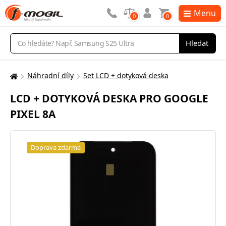
Menu
0
0
Vyhledávání
Hledat
Náhradní díly
Set LCD + dotyková deska
Zde
se
LCD + DOTYKOVÁ DESKA PRO GOOGLE
nacházíte:
PIXEL 8A
Doprava zdarma