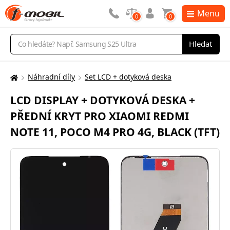
Menu
0
0
Vyhledávání
Hledat
Náhradní díly
Set LCD + dotyková deska
Zde
se
LCD DISPLAY + DOTYKOVÁ DESKA +
nacházíte:
PŘEDNÍ KRYT PRO XIAOMI REDMI
NOTE 11, POCO M4 PRO 4G, BLACK (TFT)