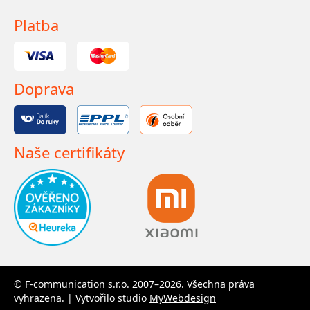
Platba
Doprava
Naše certifikáty
© F-communication s.r.o. 2007–2026. Všechna práva
vyhrazena. | Vytvořilo studio
MyWebdesign