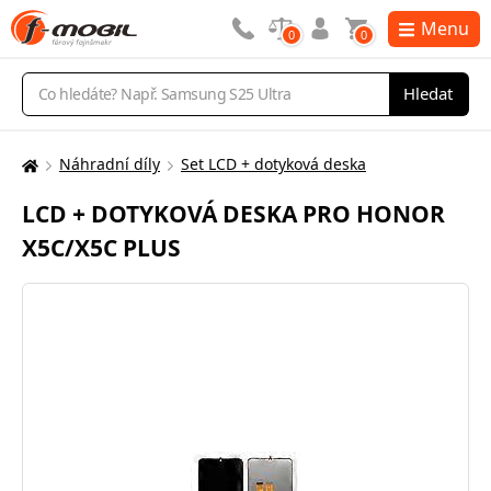
Menu
0
0
Vyhledávání
Hledat
Náhradní díly
Set LCD + dotyková deska
Zde
se
LCD + DOTYKOVÁ DESKA PRO HONOR
nacházíte:
X5C/X5C PLUS