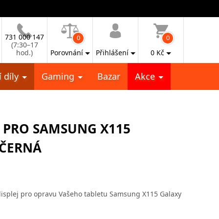
731 000 147
0
0
(7:30–17
hod.)
Porovnání
Přihlášení
0
Kč
 díly
Gaming
Bazar
Akce
A PRO SAMSUNG X115
 ČERNÁ
displej pro opravu Vašeho tabletu Samsung X115 Galaxy