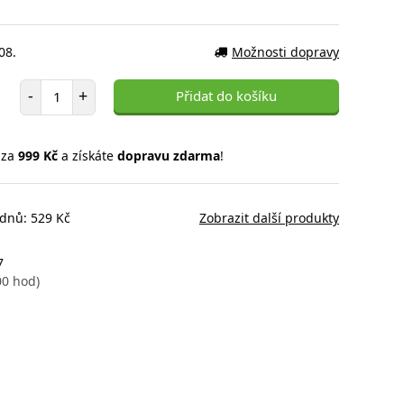
08.
Možnosti dopravy
Počet položek
-
+
Přidat do košíku
 za
999 Kč
a získáte
dopravu zdarma
!
 dnů: 529 Kč
Zobrazit další produkty
7
00 hod)