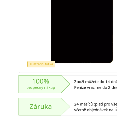
Ilustrační fotka
100%
Zboží můžete do 14 dnů 
Peníze vracíme do 2 dn
bezpečný nákup
24 měsíců (platí pro vš
Záruka
včetně objednávek na I