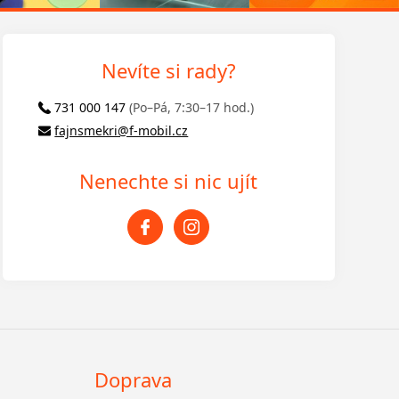
Nevíte si rady?
731 000 147
(Po–Pá, 7:30–17 hod.)
fajnsmekri@f-mobil.cz
Nenechte si nic ujít
Doprava