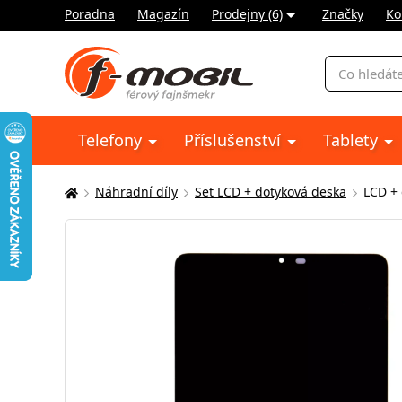
Poradna
Magazín
Prodejny (6)
Značky
Ko
Vyhledávání
Telefony
Příslušenství
Tablety
Náhradní díly
Set LCD + dotyková deska
LCD +
Zde
se
nacházíte: