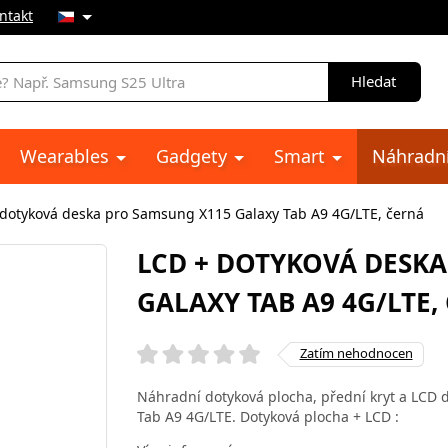
ntakt
Hledat
Wearables
Gadgety
Smart
Náhradní
 dotyková deska pro Samsung X115 Galaxy Tab A9 4G/LTE, černá
LCD + DOTYKOVÁ DESK
GALAXY TAB A9 4G/LTE,
Zatím nehodnocen
Náhradní dotyková plocha, přední kryt a LCD 
Tab A9 4G/LTE. Dotyková plocha + LCD :