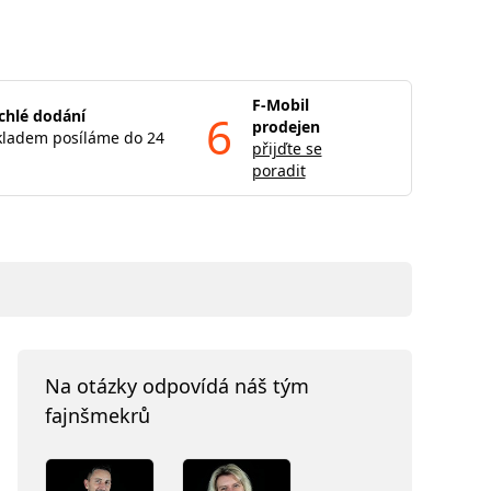
F-Mobil
chlé dodání
6
prodejen
kladem posíláme do 24
přijďte se
poradit
Na otázky odpovídá náš tým
fajnšmekrů