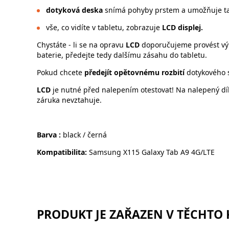
dotyková deska
snímá pohyby prstem a umožňuje tak
vše, co vidíte v tabletu, zobrazuje
LCD displej.
Chystáte - li se na opravu
LCD
doporučujeme provést vým
baterie, předejte tedy dalšímu zásahu do tabletu.
Pokud chcete
předejít opětovnému rozbití
dotykového 
LCD
je nutné před nalepením otestovat! Na nalepený dí
záruka nevztahuje.
Barva :
black / černá
Kompatibilita:
Samsung X115 Galaxy Tab A9 4G/LTE
PRODUKT JE ZAŘAZEN V TĚCHTO