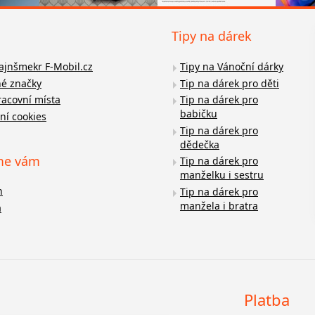
Tipy na dárek
fajnšmekr F-Mobil.cz
Tipy na Vánoční dárky
é značky
Tip na dárek pro děti
racovní místa
Tip na dárek pro
babičku
ní cookies
Tip na dárek pro
dědečka
me vám
Tip na dárek pro
manželku i sestru
n
Tip na dárek pro
manžela i bratra
a
Platba