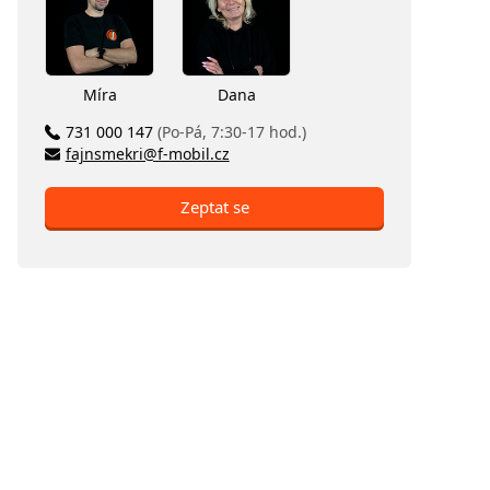
Míra
Dana
731 000 147
(Po-Pá, 7:30-17 hod.)
fajnsmekri@f-mobil.cz
Zeptat se