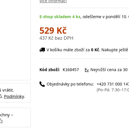
Více informací
E-shop skladem 4 ks
, odešleme v pondělí 10. 
529 Kč
437 Kč bez DPH
V košíku máte zboží za
0 Kč
. Nakupte ještě
Kód zboží:
Nejnižší cena za 30
K160457
Objednávky po telefonu:
+420 731 000 14
(Po–Pá: 7:30–17:
vrátit.
ů.
Podmínky
.
echny –
Č)