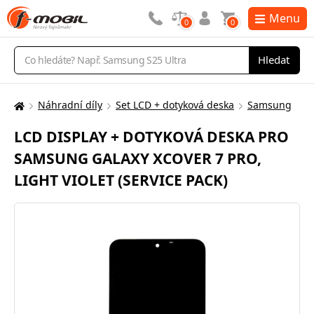
Menu
0
0
Vyhledávání
Hledat
Náhradní díly
Set LCD + dotyková deska
Samsung
Zde
se
LCD DISPLAY + DOTYKOVÁ DESKA PRO
nacházíte:
SAMSUNG GALAXY XCOVER 7 PRO,
LIGHT VIOLET (SERVICE PACK)