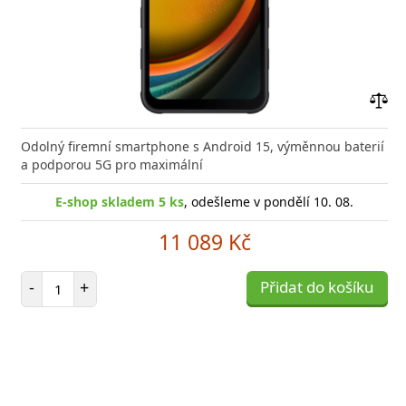
Přid
do
Odolný firemní smartphone s Android 15, výměnnou baterií
poro
a podporou 5G pro maximální
E-shop skladem 5 ks
, odešleme v pondělí 10. 08.
11 089 Kč
Počet položek
-
+
Přidat do košíku