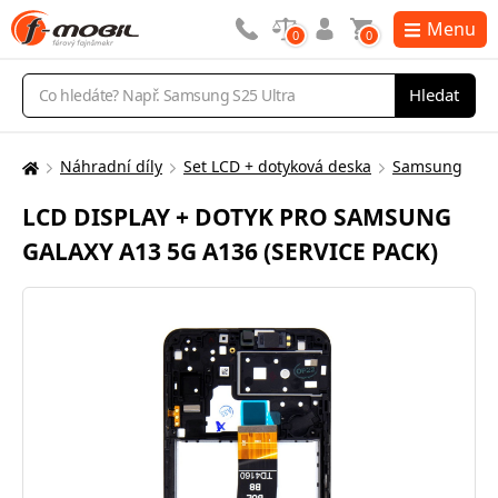
Menu
0
0
Vyhledávání
Hledat
Náhradní díly
Set LCD + dotyková deska
Samsung
Zde
se
LCD DISPLAY + DOTYK PRO SAMSUNG
nacházíte:
GALAXY A13 5G A136 (SERVICE PACK)