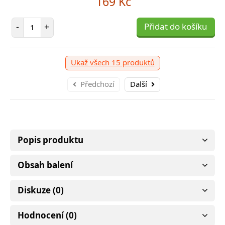
169 Kč
Počet položek
-
+
Přidat do košíku
Ukaž všech 15 produktů
Předchozí
Další
Popis produktu
Obsah balení
Diskuze (0)
Hodnocení (0)