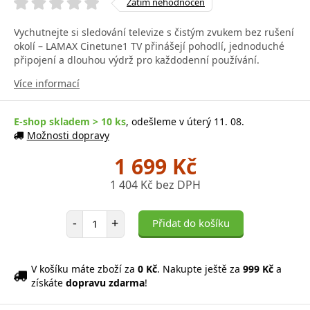
Zatím nehodnocen
Vychutnejte si sledování televize s čistým zvukem bez rušení
okolí – LAMAX Cinetune1 TV přinášejí pohodlí, jednoduché
připojení a dlouhou výdrž pro každodenní používání.
Více informací
E-shop skladem > 10 ks
, odešleme v úterý 11. 08.
Možnosti dopravy
1 699 Kč
1 404 Kč bez DPH
Počet položek
-
+
Přidat do košíku
V košíku máte zboží za
0 Kč
. Nakupte ještě za
999 Kč
a
získáte
dopravu zdarma
!