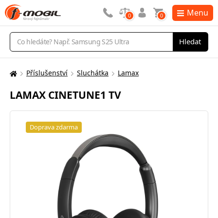
Menu
0
0
Vyhledávání
Hledat
Příslušenství
Sluchátka
Lamax
Zde
se
LAMAX CINETUNE1 TV
nacházíte:
Doprava zdarma