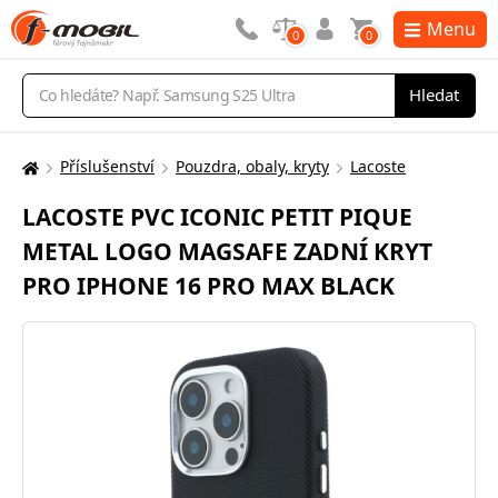
Menu
0
0
Vyhledávání
Hledat
Příslušenství
Pouzdra, obaly, kryty
Lacoste
Zde
se
LACOSTE PVC ICONIC PETIT PIQUE
nacházíte:
METAL LOGO MAGSAFE ZADNÍ KRYT
PRO IPHONE 16 PRO MAX BLACK