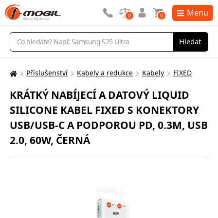
Menu
0
0
Vyhledávání
Hledat
Příslušenství
Kabely a redukce
Kabely
FIXED
Zde
se
KRÁTKÝ NABÍJECÍ A DATOVÝ LIQUID
nacházíte:
SILICONE KABEL FIXED S KONEKTORY
USB/USB-C A PODPOROU PD, 0.3M, USB
2.0, 60W, ČERNÁ