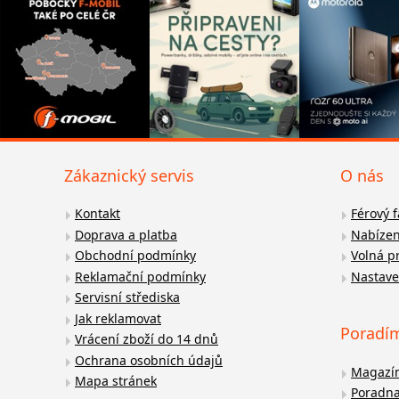
Zákaznický servis
O nás
Kontakt
Férový 
Doprava a platba
Nabízen
Obchodní podmínky
Volná p
Reklamační podmínky
Nastave
Servisní střediska
Jak reklamovat
Poradí
Vrácení zboží do 14 dnů
Ochrana osobních údajů
Magazí
Mapa stránek
Poradn