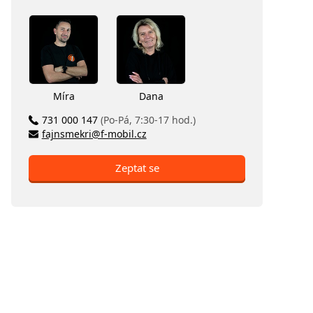
Míra
Dana
731 000 147
(Po-Pá, 7:30-17 hod.)
fajnsmekri@f-mobil.cz
Zeptat se