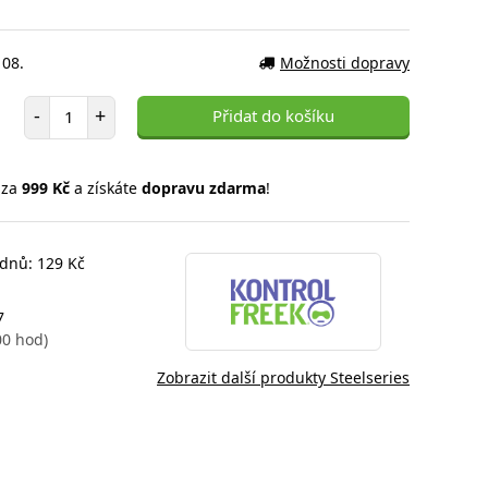
 08.
Možnosti dopravy
Počet položek
-
+
Přidat do košíku
 za
999 Kč
a získáte
dopravu zdarma
!
 dnů: 129 Kč
7
00 hod)
Zobrazit další produkty Steelseries