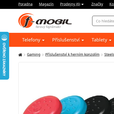
Poradna
Magazín
Prodejny (6)
Značky
Ko
Vyhledávání
Telefony
Příslušenství
Tablety
Gaming
Příslušenství k herním konzolím
Steel
Zde
se
nacházíte: