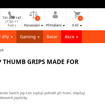
731 000 147
0
0
(7:30–17
hod.)
Porovnání
Přihlášení
0
Kč
 díly
Gaming
Bazar
Akce
tch
P THUMB GRIPS MADE FOR
ndo Switch Joy-Con zvyšují pohodlí při hraní, zlepšují
bované joysticky.