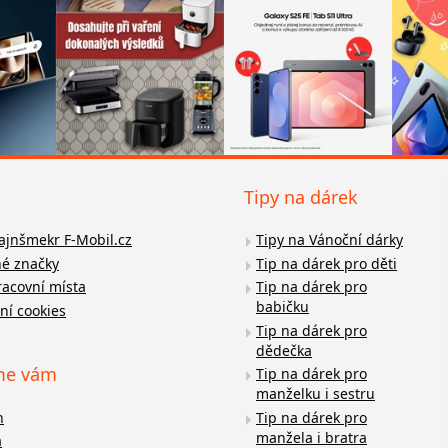
Tipy na dárek
fajnšmekr F-Mobil.cz
Tipy na Vánoční dárky
é značky
Tip na dárek pro děti
racovní místa
Tip na dárek pro
babičku
ní cookies
Tip na dárek pro
dědečka
me vám
Tip na dárek pro
manželku i sestru
n
Tip na dárek pro
manžela i bratra
a