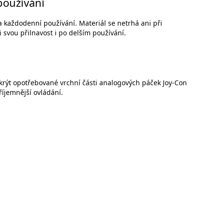
používání
 každodenní používání. Materiál se netrhá ani při
 svou přilnavost i po delším používání.
rýt opotřebované vrchní části analogových páček Joy-Con
příjemnější ovládání.