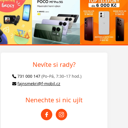
Nevíte si rady?
731 000 147
(Po–Pá, 7:30–17 hod.)
fajnsmekri@f-mobil.cz
Nenechte si nic ujít