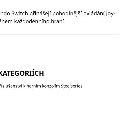
do Switch přinášejí pohodlnější ovládání Joy-
 během každodenního hraní.
 KATEGORIÍCH
říslušenství k herním konzolím Steelseries