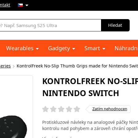
ntakt
Hledat
Wearables
Gadgety
Smart
Náhradní
series
KontrolFreek No-Slip Thumb Grips made for Nintendo Swi
KONTROLFREEK NO-SLI
NINTENDO SWITCH
Zatím nehodnocen
Protiskluzové návleky na analogové páčky Ninte
kontrolu nad pohybem a zároveň chrání opotře