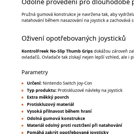
Odolné provedení pro dlouhodobé 
Pružná gumová konstrukce je navržena tak, aby vydržela
natahování během nasazování na joystick a zachovává si
Oživení opotřebovaných joysticků
KontrolFreek No-Slip Thumb Grips
dokážou zároveň zak
ovladačů. Ovladače tak získají nejen lepší vzhled, ale i 
Parametry
Určení:
Nintendo Switch Joy-Con
Typ produktu:
Protiskluzové návleky na joystick
Extra měkký povrch
Protiskluzový materiál
Vysoká přilnavost během hraní
Odolná gumová konstrukce
Materiál odolný proti roztržení při natahování
Pomáhá zakrýt opotřebované joysticky