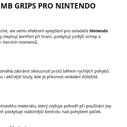
UMB GRIPS PRO NINTENDO
hé, ale velmi efektivní vylepšení pro ovladače
Nintendo
zlepšují komfort při hraní, poskytují jistější úchop a
ích herních momentů.
 pomáhá zabránit sklouznutí prstů během rychlých pohybů.
i akčnější tituly, kde je přesnost ovládání důležitá.
navého materiálu, který zvyšuje pohodlí při používání Joy-
eň poskytuje stabilnější kontrolu nad pohybem páček.