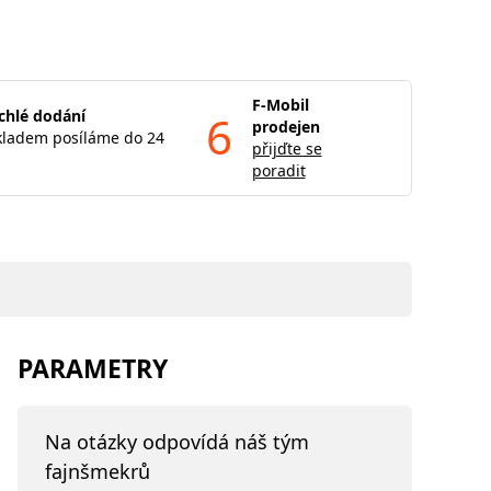
F-Mobil
chlé dodání
6
prodejen
kladem posíláme do 24
přijďte se
poradit
PARAMETRY
Na otázky odpovídá náš tým
fajnšmekrů