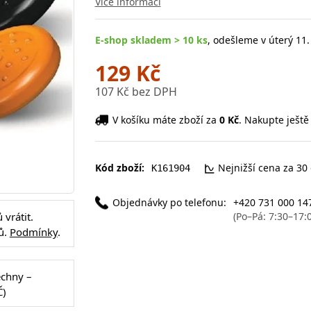
Více informací
E-shop skladem > 10 ks
, odešleme v úterý 11.
129 Kč
107 Kč bez DPH
V košíku máte zboží za
0 Kč
. Nakupte ještě
Kód zboží:
Nejnižší cena za 30
K161904
Objednávky po telefonu:
+420 731 000 14
(Po–Pá: 7:30–17:
vrátit.
ů.
Podmínky
.
echny –
Č)