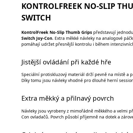
KONTROLFREEK NO-SLIP TH
SWITCH
KontrolFreek No-Slip Thumb Grips
představují jednoduc
Switch Joy-Con
. Extra měkké návleky na analogové páčky 
pomáhají udržet přesnější kontrolu i během intenzivn
Jistější ovládání při každé hře
Speciální protiskluzový materiál drží pevně na místě a
Díky tomu jsou návleky vhodné pro dlouhé herní sessions 
Extra měkký a přilnavý povrch
Návleky jsou vyrobeny z mimořádně měkkého a velmi přil
Con ovladačů. Povrch působí příjemně na dotek a zárov