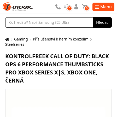
Menu
0
0
Vyhledávání
Hledat
Gaming
Příslušenství k herním konzolím
Zde
Steelseries
se
nacházíte:
KONTROLFREEK CALL OF DUTY: BLACK
OPS 6 PERFORMANCE THUMBSTICKS
PRO XBOX SERIES X|S, XBOX ONE,
ČERNÁ