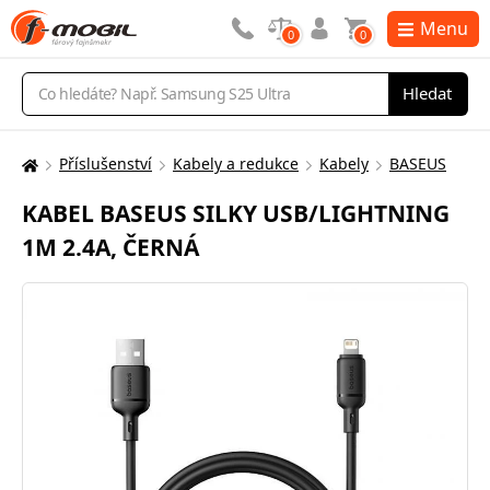
Menu
0
0
Vyhledávání
Hledat
Příslušenství
Kabely a redukce
Kabely
BASEUS
Zde
se
KABEL BASEUS SILKY USB/LIGHTNING
nacházíte:
1M 2.4A, ČERNÁ