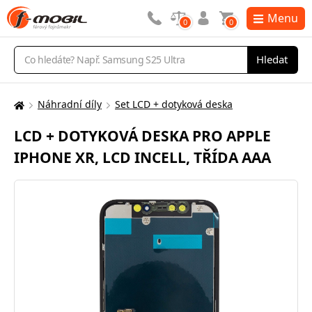
Menu
0
0
Vyhledávání
Hledat
Náhradní díly
Set LCD + dotyková deska
Zde
se
LCD + DOTYKOVÁ DESKA PRO APPLE
nacházíte:
IPHONE XR, LCD INCELL, TŘÍDA AAA