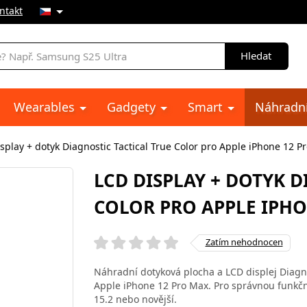
ntakt
Hledat
Wearables
Gadgety
Smart
Náhradní
splay + dotyk Diagnostic Tactical True Color pro Apple iPhone 12 P
LCD DISPLAY + DOTYK D
COLOR PRO APPLE IPHO
Zatím nehodnocen
Náhradní dotyková plocha a LCD displej Diagno
Apple iPhone 12 Pro Max. Pro správnou funkčn
15.2 nebo novější.