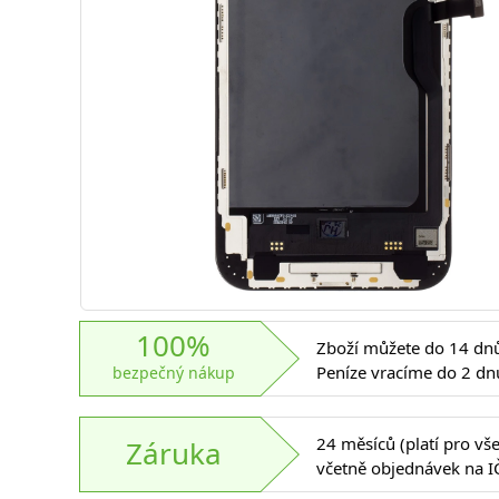
100%
Zboží můžete do 14 dnů 
Peníze vracíme do 2 dn
bezpečný nákup
24 měsíců (platí pro vš
Záruka
včetně objednávek na I