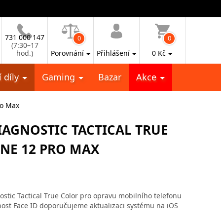
731 000 147
0
0
(7:30–17
hod.)
Porovnání
Přihlášení
0
Kč
 díly
Gaming
Bazar
Akce
ro Max
IAGNOSTIC TACTICAL TRUE
NE 12 PRO MAX
stic Tactical True Color pro opravu mobilního telefonu
ost Face ID doporučujeme aktualizaci systému na iOS