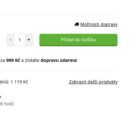
Možnosti dopravy
Počet položek
-
+
Přidat do košíku
 za
999 Kč
a získáte
dopravu zdarma
!
 dnů: 1 119 Kč
Zobrazit další produkty
7
00 hod)