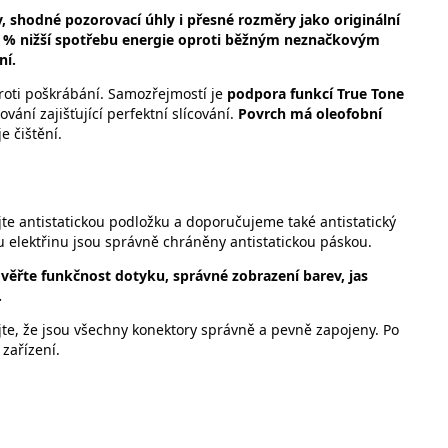
ev, shodné pozorovací úhly i přesné rozměry jako originální
30 % nižší spotřebu energie oproti běžným neznačkovým
ní.
proti poškrábání. Samozřejmostí je
podpora funkcí True Tone
vání zajišťující perfektní slícování.
Povrch má oleofobní
e čištění.
jte antistatickou podložku a doporučujeme také antistatický
kou elektřinu jsou správně chráněny antistatickou páskou.
ověřte funkčnost dotyku, správné zobrazení barev, jas
.
ujte, že jsou všechny konektory správně a pevně zapojeny. Po
zařízení.