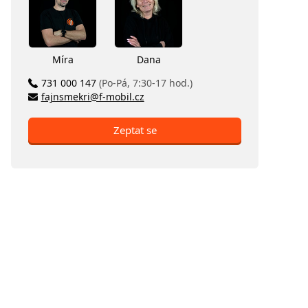
Míra
Dana
731 000 147
(Po-Pá, 7:30-17 hod.)
fajnsmekri@f-mobil.cz
Zeptat se