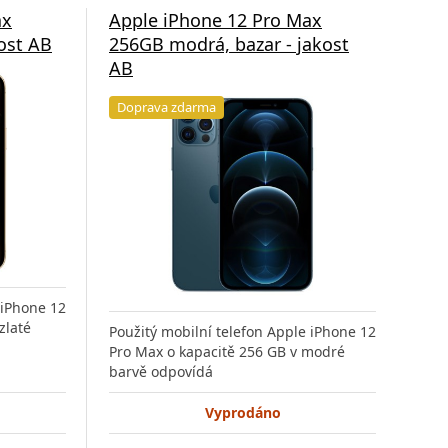
ax
Apple iPhone 12 Pro Max
App
kost AB
256GB modrá, bazar - jakost
256
AB
Do
Doprava zdarma
 iPhone 12
Použ
zlaté
Pro 
Použitý mobilní telefon Apple iPhone 12
odp
Pro Max o kapacitě 256 GB v modré
barvě odpovídá
Vyprodáno