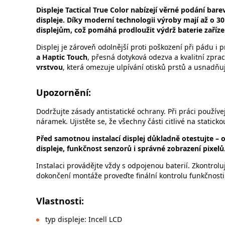
Displeje Tactical True Color nabízejí věrné podání bar
displeje. Díky moderní technologii výroby mají až o 
displejům, což pomáhá prodloužit výdrž baterie zaříze
Displej je zároveň odolnější proti poškození při pádu i 
a Haptic Touch
, přesná dotyková odezva a kvalitní zpraco
vrstvou
, která omezuje ulpívání otisků prstů a usnadňuj
Upozornění:
Dodržujte zásady antistatické ochrany. Při práci používe
náramek. Ujistěte se, že všechny části citlivé na static
Před samotnou instalací displej důkladně otestujte – 
displeje, funkčnost senzorů i správné zobrazení pixelů
Instalaci provádějte vždy s odpojenou baterií. Zkontrol
dokončení montáže proveďte finální kontrolu funkčnosti 
Vlastnosti:
typ displeje: Incell LCD