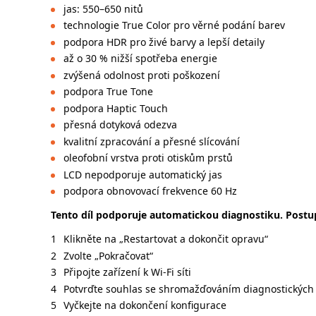
jas: 550–650 nitů
technologie True Color pro věrné podání barev
podpora HDR pro živé barvy a lepší detaily
až o 30 % nižší spotřeba energie
zvýšená odolnost proti poškození
podpora True Tone
podpora Haptic Touch
přesná dotyková odezva
kvalitní zpracování a přesné slícování
oleofobní vrstva proti otiskům prstů
LCD nepodporuje automatický jas
podpora obnovovací frekvence 60 Hz
Tento díl podporuje automatickou diagnostiku. Postup
Klikněte na „Restartovat a dokončit opravu“
Zvolte „Pokračovat“
Připojte zařízení k Wi-Fi síti
Potvrďte souhlas se shromažďováním diagnostických 
Vyčkejte na dokončení konfigurace