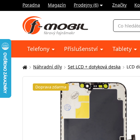
Poradna
Magazín
Prodejny (6)
Značky
Ko
Vyhledávání
Telefony
Příslušenství
Tablety
Náhradní díly
Set LCD + dotyková deska
LCD di
Zde
se
nacházíte:
Doprava zdarma