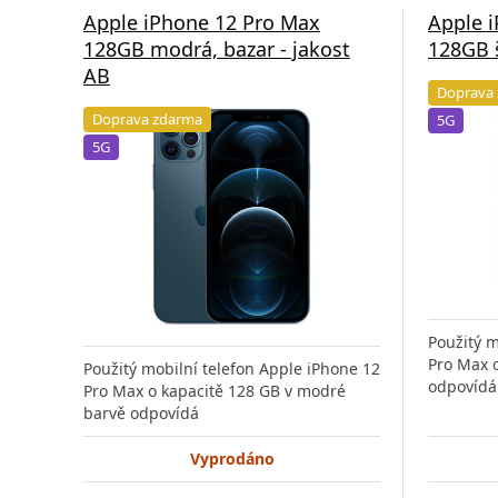
Apple iPhone 12 Pro Max
Apple 
128GB modrá, bazar - jakost
128GB š
AB
Doprava
Doprava zdarma
5G
5G
Použitý m
Pro Max o
Použitý mobilní telefon Apple iPhone 12
odpovídá
Pro Max o kapacitě 128 GB v modré
barvě odpovídá
Vyprodáno