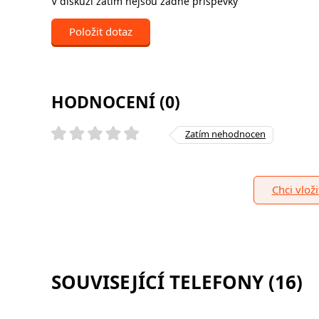
V diskuzi zatím nejsou žádné příspěvky
Položit dotaz
HODNOCENÍ (0)
Zatím nehodnocen
Chci vlož
SOUVISEJÍCÍ TELEFONY (16)