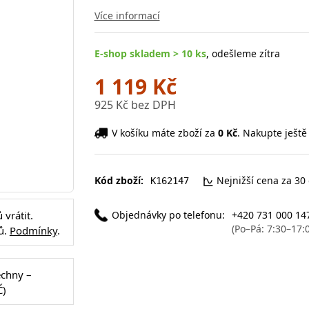
Více informací
E-shop skladem > 10 ks
, odešleme zítra
1 119 Kč
925 Kč bez DPH
V košíku máte zboží za
0 Kč
. Nakupte ještě
Kód zboží:
Nejnižší cena za 30
K162147
Objednávky po telefonu:
+420 731 000 14
vrátit.
(Po–Pá: 7:30–17:
ů.
Podmínky
.
echny –
Č)