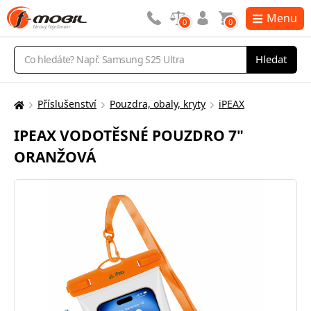
Menu
0
0
Vyhledávání
Hledat
Příslušenství
Pouzdra, obaly, kryty
iPEAX
Zde
se
IPEAX VODOTĚSNÉ POUZDRO 7"
nacházíte:
ORANŽOVÁ