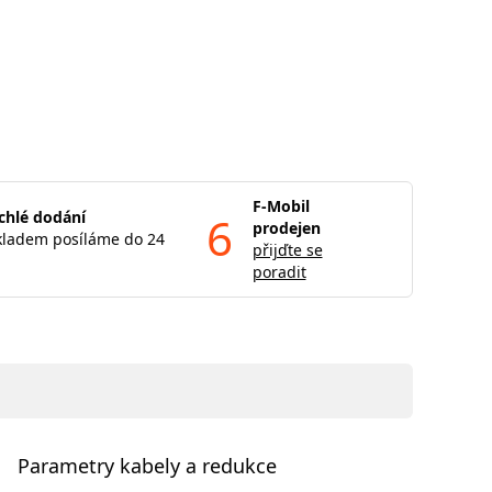
F-Mobil
chlé dodání
6
prodejen
kladem posíláme do 24
přijďte se
poradit
Parametry kabely a redukce