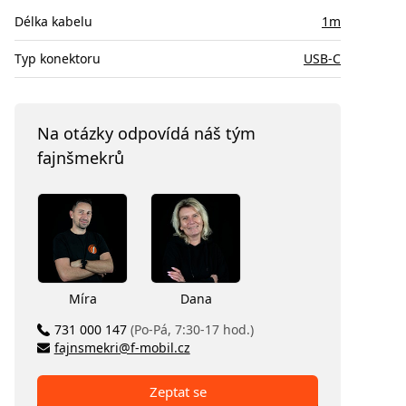
Délka kabelu
1m
Typ konektoru
USB-C
Na otázky odpovídá náš tým
fajnšmekrů
Míra
Dana
731 000 147
(Po-Pá, 7:30-17 hod.)
fajnsmekri@f-mobil.cz
Zeptat se