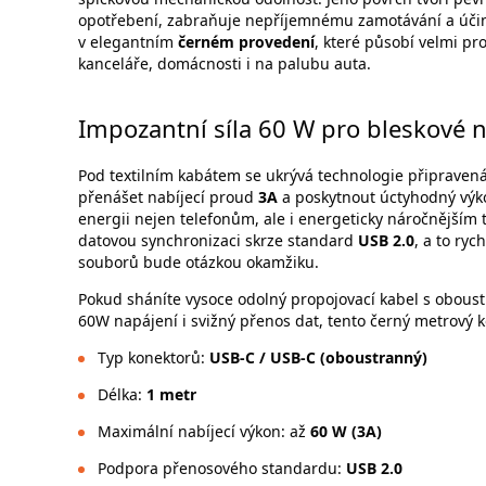
opotřebení, zabraňuje nepříjemnému zamotávání a účinně
v elegantním
černém provedení
, které působí velmi pr
kanceláře, domácnosti i na palubu auta.
Impozantní síla 60 W pro bleskové 
Pod textilním kabátem se ukrývá technologie připravená
přenášet nabíjecí proud
3A
a poskytnout úctyhodný vý
energii nejen telefonům, ale i energeticky náročnějším
datovou synchronizaci skrze standard
USB 2.0
, a to ryc
souborů bude otázkou okamžiku.
Pokud sháníte vysoce odolný propojovací kabel s oboust
60W napájení i svižný přenos dat, tento černý metrový 
Typ konektorů:
USB-C / USB-C (oboustranný)
Délka:
1 metr
Maximální nabíjecí výkon: až
60 W (3A)
Podpora přenosového standardu:
USB 2.0