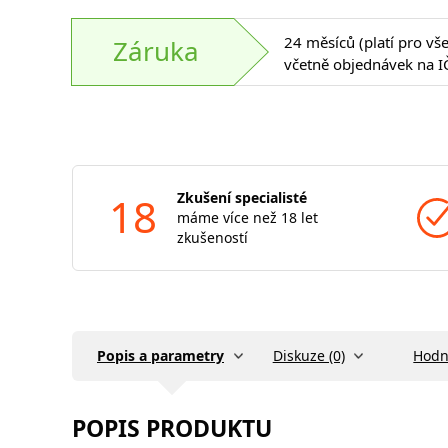
24 měsíců (platí pro vš
Záruka
včetně objednávek na I
18
Zkušení specialisté
máme více než 18 let
zkušeností
Popis a parametry
Diskuze (0)
Hodn
POPIS PRODUKTU