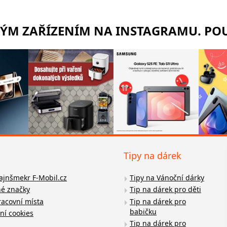
RÝM ZAŘÍZENÍM NA INSTAGRAMU. POU
Tipy na dárek
fajnšmekr F-Mobil.cz
Tipy na Vánoční dárky
é značky
Tip na dárek pro děti
racovní místa
Tip na dárek pro
babičku
ní cookies
Tip na dárek pro