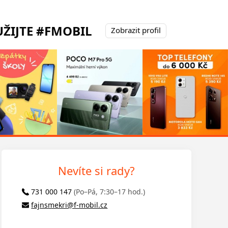
ŽIJTE #FMOBIL
Zobrazit profil
Nevíte si rady?
731 000 147
(Po–Pá, 7:30–17 hod.)
fajnsmekri@f-mobil.cz