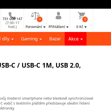
731 000 147
0
0
(7:30–17
hod.)
Porovnání
Přihlášení
0
Kč
 díly
Gaming
Bazar
Akce
SB-C / USB-C 1M, USB 2.0,
t svůj moderní smartphone nebo bleskově synchronizovat
 vodič s textilním pláštěm představuje ideální řešení
ktroniky.