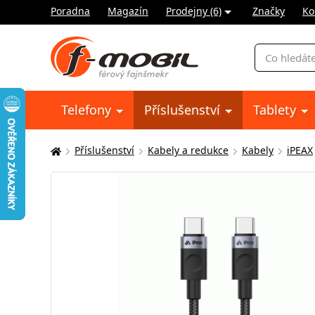
Poradna
Magazín
Prodejny (6)
Značky
Ko
Vyhledávání
Telefony
Příslušenství
Tablety
Příslušenství
Kabely a redukce
Kabely
iPEAX
Zde
se
nacházíte: