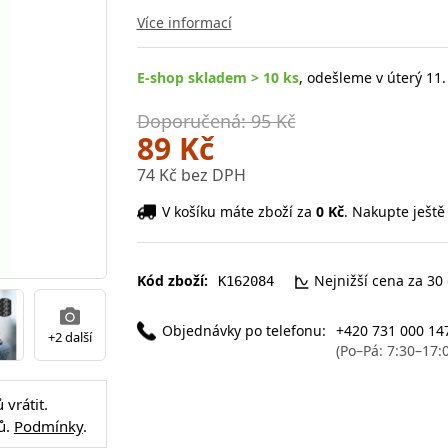
Více informací
E-shop skladem > 10 ks
, odešleme v úterý 11.
Doporučená: 95 Kč
89 Kč
74 Kč bez DPH
V košíku máte zboží za
0 Kč
. Nakupte ještě
Kód zboží:
Nejnižší cena za 30
K162084
Objednávky po telefonu:
+420 731 000 14
+2 další
(Po–Pá: 7:30–17:
vrátit.
ů.
Podmínky
.