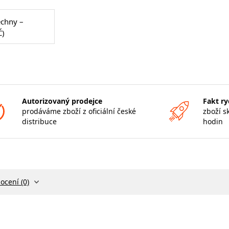
echny –
Č)
Autorizovaný prodejce
Fakt ry
prodáváme zboží z oficiální české
zboží s
distribuce
hodin
ocení (0)