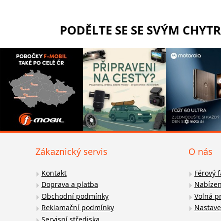
PODĚLTE SE SE SVÝM CHYT
Zákaznický servis
O nás
Kontakt
Férový 
Doprava a platba
Nabízen
Obchodní podmínky
Volná p
Reklamační podmínky
Nastave
Servisní střediska