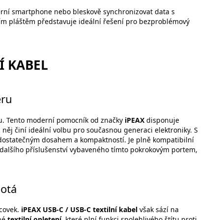
derní smartphone nebo bleskově synchronizovat data s
ním pláštěm představuje ideální řešení pro bezproblémový
NÍ KABEL
éru
u. Tento moderní pomocník od značky
iPEAX
disponuje
z něj činí ideální volbu pro současnou generaci elektroniky. S
 dostatečným dosahem a kompaktností. Je plně kompatibilní
 dalšího příslušenství vybaveného tímto pokrokovým portem,
motá
ncovek.
iPEAX USB-C / USB-C textilní kabel
však sází na
vné
textilní opletení
, které plní funkci spolehlivého štítu proti