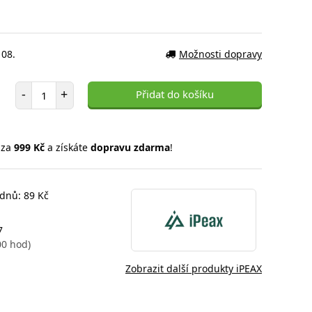
 08.
Možnosti dopravy
Počet položek
-
+
Přidat do košíku
 za
999 Kč
a získáte
dopravu zdarma
!
 dnů: 89 Kč
7
00 hod)
Zobrazit další produkty iPEAX