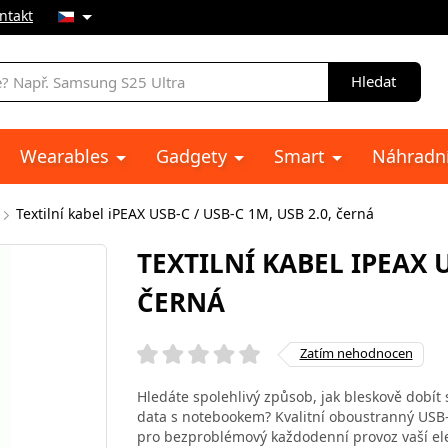
ntakt
Hledat
Wearables
Gadgety
Smart
Náhradní
Textilní kabel iPEAX USB-C / USB-C 1M, USB 2.0, černá
TEXTILNÍ KABEL IPEAX U
ČERNÁ
Zatím nehodnocen
Hledáte spolehlivý způsob, jak bleskově dobí
data s notebookem? Kvalitní oboustranný USB-C
pro bezproblémový každodenní provoz vaší ele