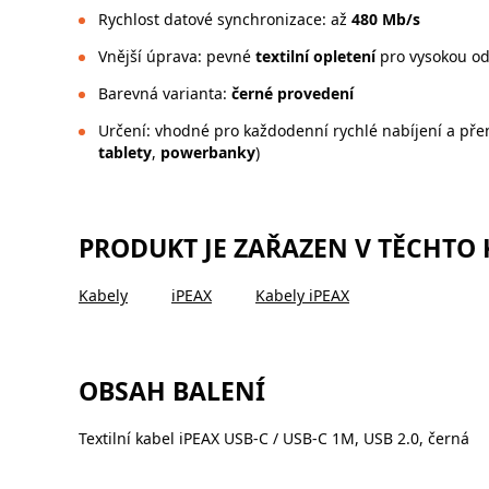
Rychlost datové synchronizace: až
480 Mb/s
Vnější úprava: pevné
textilní opletení
pro vysokou od
Barevná varianta:
černé provedení
Určení: vhodné pro každodenní rychlé nabíjení a přen
tablety
,
powerbanky
)
PRODUKT JE ZAŘAZEN V TĚCHTO
Kabely
iPEAX
Kabely iPEAX
OBSAH BALENÍ
Textilní kabel iPEAX USB-C / USB-C 1M, USB 2.0, černá