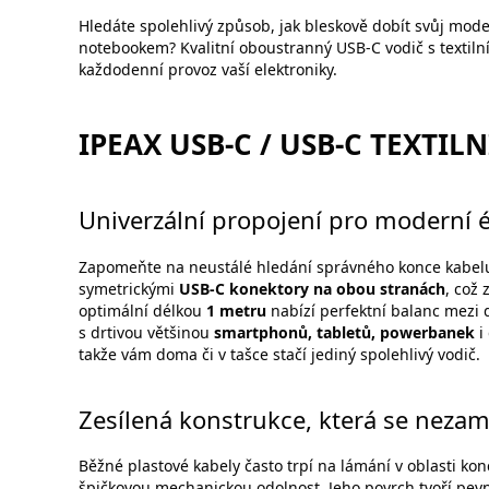
Hledáte spolehlivý způsob, jak bleskově dobít svůj mo
notebookem? Kvalitní oboustranný USB-C vodič s textil
každodenní provoz vaší elektroniky.
IPEAX USB-C / USB-C TEXTIL
Univerzální propojení pro moderní 
Zapomeňte na neustálé hledání správného konce kabel
symetrickými
USB-C konektory na obou stranách
, což 
optimální délkou
1 metru
nabízí perfektní balanc mezi
s drtivou většinou
smartphonů, tabletů, powerbanek
i
takže vám doma či v tašce stačí jediný spolehlivý vodič.
Zesílená konstrukce, která se neza
Běžné plastové kabely často trpí na lámání v oblasti ko
špičkovou mechanickou odolnost. Jeho povrch tvoří pe