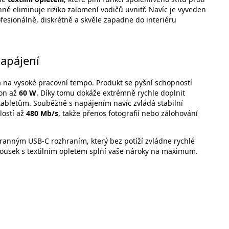
 eliminuje riziko zalomení vodičů uvnitř. Navíc je vyveden
ofesionálně, diskrétně a skvěle zapadne do interiéru
napájení
 na vysoké pracovní tempo. Produkt se pyšní schopností
kon až
60 W
. Díky tomu dokáže extrémně rychle doplnit
 tabletům. Souběžně s napájením navíc zvládá stabilní
hlostí až
480 Mb/s
, takže přenos fotografií nebo zálohování
ranným USB-C rozhraním, který bez potíží zvládne rychlé
kousek s textilním opletem splní vaše nároky na maximum.