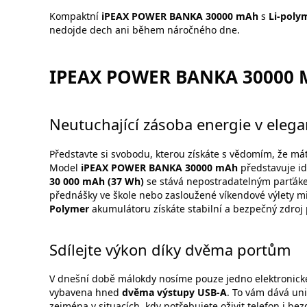
Kompaktní
iPEAX POWER BANKA 30000 mAh
s
Li-poly
nedojde dech ani během náročného dne.
IPEAX POWER BANKA 30000
Neutuchající zásoba energie v eleg
Představte si svobodu, kterou získáte s vědomím, že má
Model
iPEAX POWER BANKA 30000 mAh
představuje id
3
0 000 mAh (37 Wh)
se stává nepostradatelným parťák
přednášky ve škole nebo zasloužené víkendové výlety 
Polymer
akumulátoru získáte stabilní a bezpečný zdroj 
Sdílejte výkon díky dvěma portům
V dnešní době málokdy nosíme pouze jedno elektronické
vybavena hned
dvěma výstupy USB-A
. To vám dává uni
zejména v situacích, kdy potřebujete oživit telefon i b