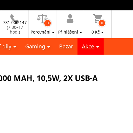
731 000 147
0
0
(7:30–17
hod.)
Porovnání
Přihlášení
0
Kč
 díly
Gaming
Bazar
Akce
00 MAH, 10,5W, 2X USB-A