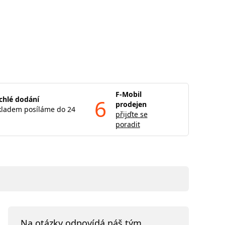
F-Mobil
chlé dodání
6
prodejen
kladem posíláme do 24
přijďte se
poradit
Na otázky odpovídá náš tým