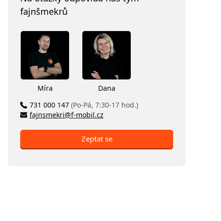
fajnšmekrů
Míra
Dana
731 000 147
(Po-Pá, 7:30-17 hod.)
fajnsmekri@f-mobil.cz
Zeptat se