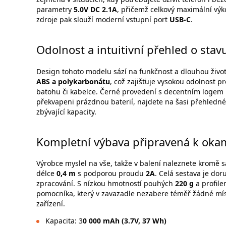
parametry
5.0V DC 2.1A
, přičemž celkový maximální výk
zdroje pak slouží moderní vstupní port
USB-C
.
Odolnost a intuitivní přehled o stavu
Design tohoto modelu sází na funkčnost a dlouhou živo
ABS a polykarbonátu
, což zajišťuje vysokou odolnost
batohu či kabelce. Černé provedení s decentním logem
překvapeni prázdnou baterií, najdete na šasi přehledn
zbývající kapacity.
Kompletní výbava připravená k oka
Výrobce myslel na vše, takže v balení naleznete kromě 
délce
0,4 m
s podporou proudu
2A
. Celá sestava je do
zpracování. S nízkou hmotností pouhých
220 g
a profil
pomocníka, který v zavazadle nezabere téměř žádné místo
zařízení.
Kapacita: 3
0 000 mAh (3.7V, 37 Wh)