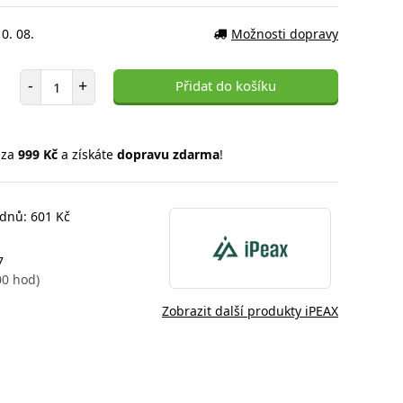
0. 08.
Možnosti dopravy
Počet položek
-
+
Přidat do košíku
 za
999 Kč
a získáte
dopravu zdarma
!
 dnů: 601 Kč
7
00 hod)
Zobrazit další produkty iPEAX