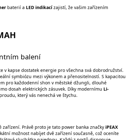
mer
baterií a
LED indikací
zajistí, že vašim zařízením
 MAH
antním balení
te v kapse dostatek energie pro všechna svá dobrodružství.
eální symbiózu mezi výkonem a přenositelností. S kapacitou
em pro každodenní shon v městské džungli, dlouhé
mimo dosah elektrických zásuvek. Díky modernímu
Li-
proudu, který vás nenechá ve štychu.
 zařízení. Právě proto je tato power banka značky
iPEAX
kátní možnost nabíjet dvě zařízení současně, což oceníte
ezdrátová sluchátka najednou. Každý z portů disponuje