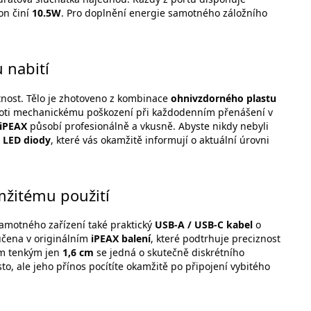
on činí
10.5W
. Pro doplnění energie samotného záložního
 nabití
tnost. Tělo je zhotoveno z kombinace
ohnivzdorného plastu
 proti mechanickému poškození při každodenním přenášení v
iPEAX
působí profesionálně a vkusně. Abyste nikdy nebyli
é
LED diody
, které vás okamžitě informují o aktuální úrovni
mžitému použití
samotného zařízení také praktický
USB-A / USB-C kabel
o
ručena v originálním
iPEAX balení
, které podtrhuje preciznost
em tenkým jen
1,6 cm
se jedná o skutečně diskrétního
, ale jeho přínos pocítíte okamžitě po připojení vybitého