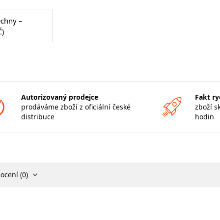
echny –
Č)
Autorizovaný prodejce
Fakt ry
prodáváme zboží z oficiální české
zboží s
distribuce
hodin
ocení (0)