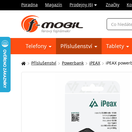
Poradna
Magazín
Prodejny (6)
Značky
Ko
Vyhledávání
Telefony
Příslušenství
Tablety
Příslušenství
Powerbank
iPEAX
iPEAX powerb
Zde
se
nacházíte: