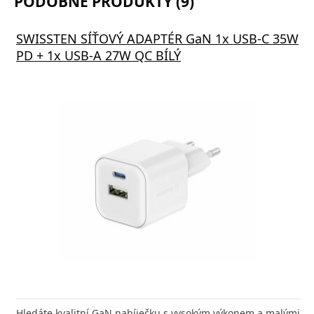
PODOBNÉ PRODUKTY (9)
SWISSTEN SÍŤOVÝ ADAPTÉR GaN 1x USB-C 35W
PD + 1x USB-A 27W QC BÍLÝ
Hledáte kvalitní GaN nabíječku s vysokým výkonem a malými