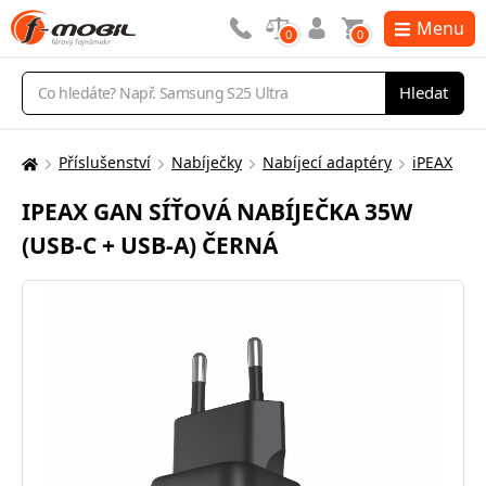
Menu
0
0
Vyhledávání
Hledat
Příslušenství
Nabíječky
Nabíjecí adaptéry
iPEAX
Zde
se
IPEAX GAN SÍŤOVÁ NABÍJEČKA 35W
nacházíte:
(USB-C + USB-A) ČERNÁ