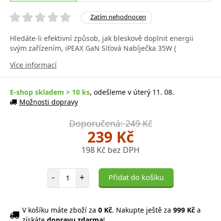
Zatím nehodnocen
Hledáte-li efektivní způsob, jak bleskově doplnit energii
svým zařízením, iPEAX GaN Síťová Nabíječka 35W (
Více informací
E-shop skladem > 10 ks
, odešleme v úterý 11. 08.
Možnosti dopravy
Doporučená: 249 Kč
239 Kč
198 Kč bez DPH
Počet položek
-
+
Přidat do košíku
V košíku máte zboží za
0 Kč
. Nakupte ještě za
999 Kč
a
získáte
dopravu zdarma
!