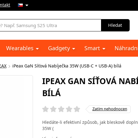
ntakt
Hledat
Wearables
Gadgety
Smart
Náhradní
EAX
iPeax GaN Síťová Nabíječka 35W (USB-C + USB-A) bílá
IPEAX GAN SÍŤOVÁ NABÍ
BÍLÁ
Zatím nehodnocen
Hledáte-li efektivní způsob, jak bleskově dopl
35W (