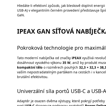
Hledáte-li efektivní způsob, jak bleskově doplnit energ
USB-A) v elegantním černém provedení představuje špičk
GaN.
IPEAX GAN SÍŤOVÁ NABÍJEČKA
Pokroková technologie pro maximáln
Tato moderní nabíječka od značky
iPEAX
využívá revoluč
dosáhnout vysokého výkonu
35 W
, aniž by produkt mus
kompaktní tělo
o rozměrech pouhých
32,3 × 32,3 × 38
vaším nepostradatelným parťákem na cestách i v kancelá
brutální efektivitou.
Univerzální síla portů USB-C a USB-
Adaptér je osazen dvěma výstupy, které pokryjí potřeby 
port
USB-C
disponuje podporou protokolů
Power Deliv