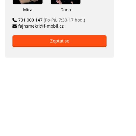
Míra
Dana
731 000 147
(Po-Pá, 7:30-17 hod.)
fajnsmekri@f-mobil.cz
Zeptat se