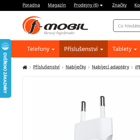
Poradna
Magazín
Prodejny (6)
Značky
Ko
Vyhledávání
Telefony
Příslušenství
Tablety
Příslušenství
Nabíječky
Nabíjecí adaptéry
iP
Zde
se
nacházíte: