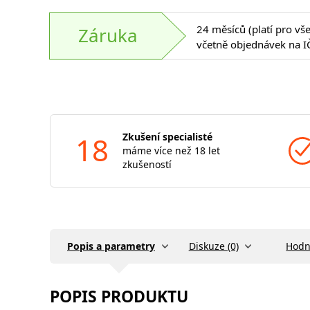
24 měsíců (platí pro vš
Záruka
včetně objednávek na I
18
Zkušení specialisté
máme více než 18 let
zkušeností
Popis a parametry
Diskuze (0)
Hodn
POPIS PRODUKTU