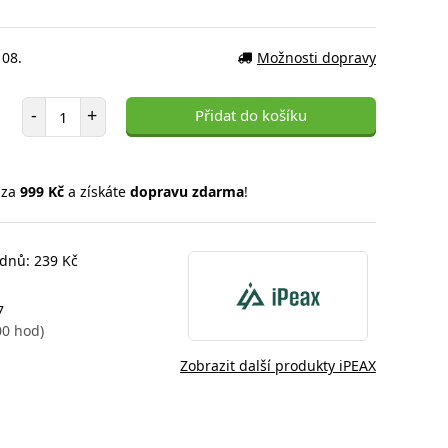
 08.
Možnosti dopravy
Počet položek
-
+
Přidat do košíku
 za
999 Kč
a získáte
dopravu zdarma
!
 dnů: 239 Kč
7
00 hod)
Zobrazit další produkty iPEAX