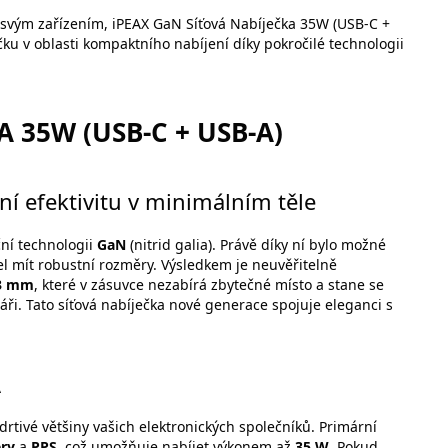
ii svým zařízením, iPEAX GaN Síťová Nabíječka 35W (USB-C +
u v oblasti kompaktního nabíjení díky pokročilé technologii
 35W (USB-C + USB-A)
í efektivitu v minimálním těle
ní technologii
GaN
(nitrid galia). Právě díky ní bylo možné
el mít robustní rozměry. Výsledkem je neuvěřitelně
,3 mm
, které v zásuvce nezabírá zbytečné místo a stane se
ři. Tato síťová nabíječka nové generace spojuje eleganci s
A
drtivé většiny vašich elektronických společníků. Primární
ery
a
PPS
, což umožňuje nabíjet výkonem až
35 W
. Pokud