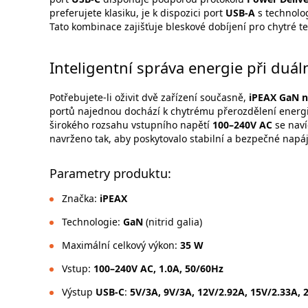
preferujete klasiku, je k dispozici port
USB-A
s technolo
Tato kombinace zajišťuje bleskové dobíjení pro chytré t
Inteligentní správa energie při duál
Potřebujete-li oživit dvě zařízení současně,
iPEAX GaN n
portů najednou dochází k chytrému přerozdělení energie
širokého rozsahu vstupního napětí
100–240V AC
se naví
navrženo tak, aby poskytovalo stabilní a bezpečné napáje
Parametry produktu:
Značka:
iPEAX
Technologie:
GaN
(nitrid galia)
Maximální celkový výkon:
35 W
Vstup:
100–240V AC, 1.0A, 50/60Hz
Výstup
USB-C
:
5V/3A, 9V/3A, 12V/2.92A, 15V/2.33A, 