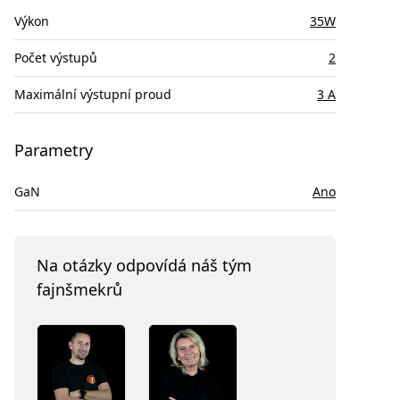
Výkon
35W
Počet výstupů
2
Maximální výstupní proud
3 A
Parametry
GaN
Ano
Na otázky odpovídá náš tým
fajnšmekrů