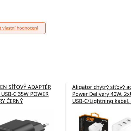
it vlastní hodnocení
EN SÍŤOVÝ ADAPTÉR
Aligator chytrý síťový a
 USB-C 35W POWER
Power Delivery 40W, 2x
RY ČERNÝ
USB-C/Lightning kabel, 