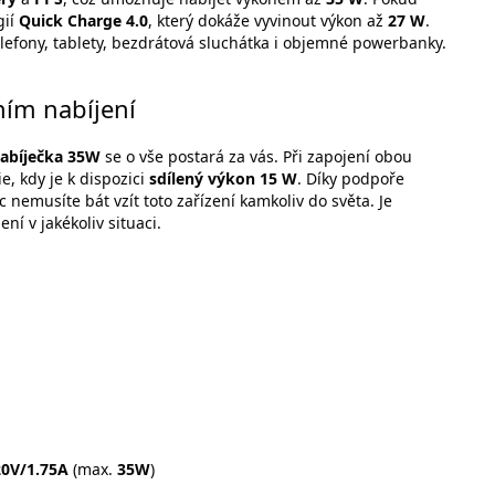
gií
Quick Charge 4.0
, který dokáže vyvinout výkon až
27 W
.
elefony, tablety, bezdrátová sluchátka i objemné powerbanky.
ním nabíjení
abíječka 35W
se o vše postará za vás. Při zapojení obou
, kdy je k dispozici
sdílený výkon 15 W
. Díky podpoře
c nemusíte bát vzít toto zařízení kamkoliv do světa. Je
ní v jakékoliv situaci.
20V/1.75A
(max.
35W
)