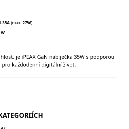
1.35A
(max.
27W
)
5 W
ychlost, je iPEAX GaN nabíječka 35W s podporou
pro každodenní digitální život.
 KATEGORIÍCH
EAX