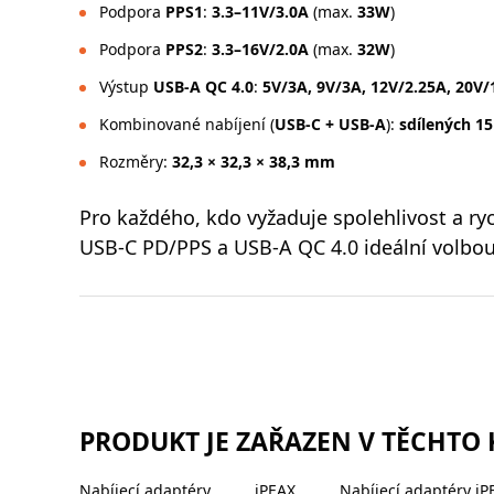
Podpora
PPS1
:
3.3–11V/3.0A
(max.
33W
)
Podpora
PPS2
:
3.3–16V/2.0A
(max.
32W
)
Výstup
USB-A QC 4.0
:
5V/3A, 9V/3A, 12V/2.25A, 20V/
Kombinované nabíjení (
USB-C + USB-A
):
sdílených 1
Rozměry:
32,3 × 32,3 × 38,3 mm
Pro každého, kdo vyžaduje spolehlivost a r
USB-C PD/PPS a USB-A QC 4.0 ideální volbou 
PRODUKT JE ZAŘAZEN V TĚCHTO
Nabíjecí adaptéry
iPEAX
Nabíjecí adaptéry iP