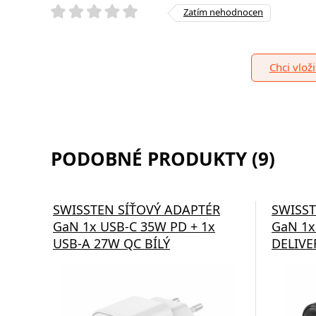
Zatím nehodnocen
Chci vlož
PODOBNÉ PRODUKTY (9)
SWISSTEN SÍŤOVÝ ADAPTÉR
SWISST
GaN 1x USB-C 35W PD + 1x
GaN 1x
USB-A 27W QC BÍLÝ
DELIVE