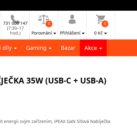
731 000 147
0
0
(7:30–17
hod.)
Porovnání
Přihlášení
0
Kč
 díly
Gaming
Bazar
Akce
JEČKA 35W (USB-C + USB-A)
nit energii svým zařízením, iPEAX GaN Síťová Nabíječka