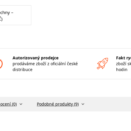
echny –
Č)
Autorizovaný prodejce
Fakt ry
prodáváme zboží z oficiální české
zboží s
distribuce
hodin
ocení (0)
Podobné produkty (9)