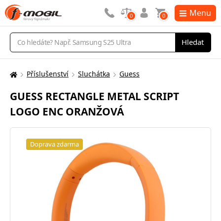
Menu
0
0
Vyhledávání
Hledat
Příslušenství
Sluchátka
Guess
Zde
se
GUESS RECTANGLE METAL SCRIPT
nacházíte:
LOGO ENC ORANŽOVÁ
Doprava zdarma