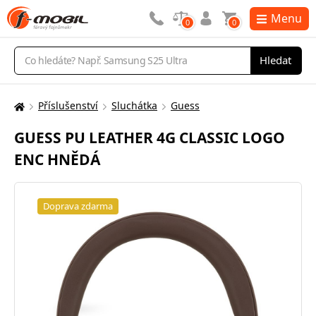
Menu
0
0
Vyhledávání
Hledat
Příslušenství
Sluchátka
Guess
Zde
se
GUESS PU LEATHER 4G CLASSIC LOGO
nacházíte:
ENC HNĚDÁ
Doprava zdarma