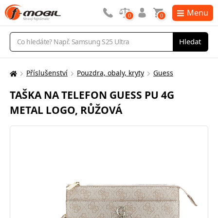
Menu
0
0
Vyhledávání
Hledat
Příslušenství
Pouzdra, obaly, kryty
Guess
Zde
se
TAŠKA NA TELEFON GUESS PU 4G
nacházíte:
METAL LOGO, RŮŽOVÁ