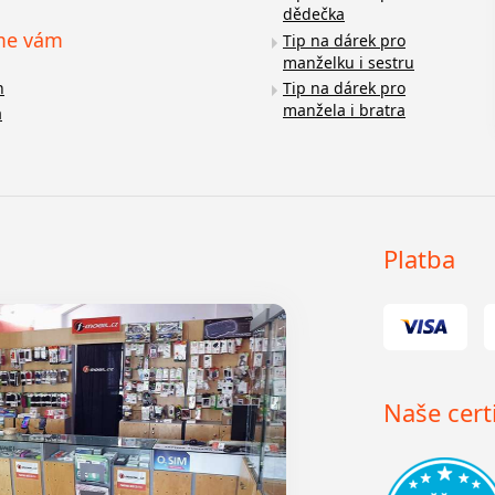
dědečka
me vám
Tip na dárek pro
manželku i sestru
n
Tip na dárek pro
manžela i bratra
a
Platba
Naše certi