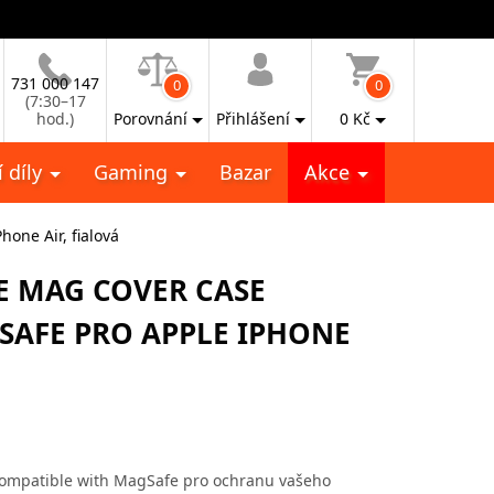
731 000 147
0
0
(7:30–17
hod.)
Porovnání
Přihlášení
0
Kč
 díly
Gaming
Bazar
Akce
one Air, fialová
E MAG COVER CASE
SAFE PRO APPLE IPHONE
ompatible with MagSafe pro ochranu vašeho