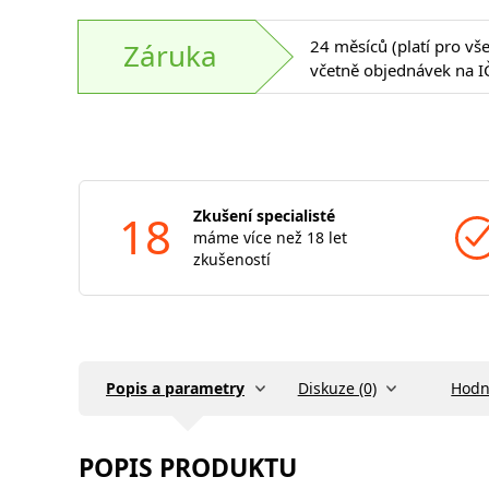
24 měsíců (platí pro vš
Záruka
včetně objednávek na I
18
Zkušení specialisté
máme více než 18 let
zkušeností
Popis a parametry
Diskuze (0)
Hodn
POPIS PRODUKTU