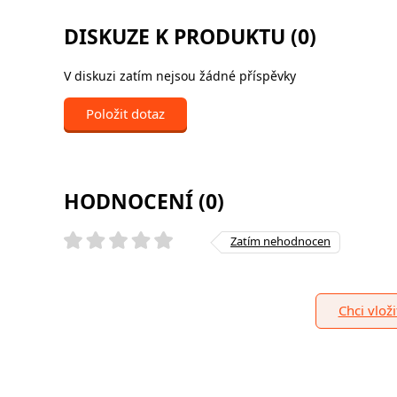
DISKUZE K PRODUKTU (0)
V diskuzi zatím nejsou žádné příspěvky
Položit dotaz
HODNOCENÍ (0)
Zatím nehodnocen
Chci vlož