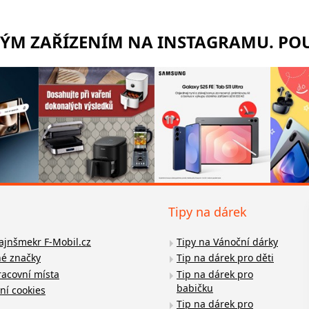
RÝM ZAŘÍZENÍM NA INSTAGRAMU. POU
Tipy na dárek
fajnšmekr F-Mobil.cz
Tipy na Vánoční dárky
é značky
Tip na dárek pro děti
racovní místa
Tip na dárek pro
babičku
ní cookies
Tip na dárek pro