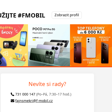
ŽIJTE #FMOBIL
Zobrazit profil
Nevíte si rady?
731 000 147
(Po–Pá, 7:30–17 hod.)
fajnsmekri@f-mobil.cz