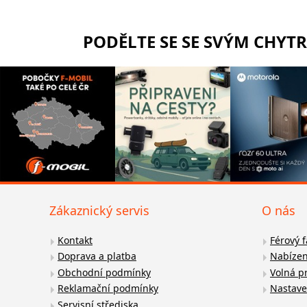
PODĚLTE SE SE SVÝM CHYT
Zákaznický servis
O nás
Kontakt
Férový 
Doprava a platba
Nabízen
Obchodní podmínky
Volná p
Reklamační podmínky
Nastave
Servisní střediska