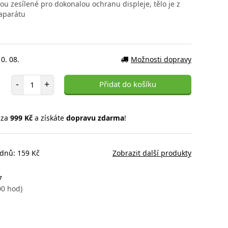
u zesílené pro dokonalou ochranu displeje, tělo je z
oaparátu
0. 08.
Možnosti dopravy
Počet položek
-
+
Přidat do košíku
 za
999 Kč
a získáte
dopravu zdarma
!
 dnů: 159 Kč
Zobrazit další produkty
7
00 hod)