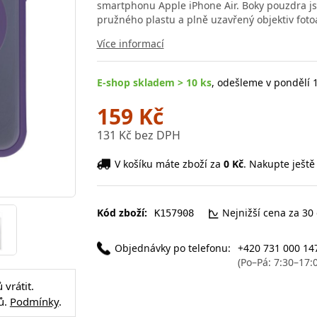
smartphonu Apple iPhone Air. Boky pouzdra jso
pružného plastu a plně uzavřený objektiv fot
Více informací
E-shop skladem > 10 ks
, odešleme v pondělí 1
159 Kč
131 Kč bez DPH
V košíku máte zboží za
0 Kč
. Nakupte ještě
Kód zboží:
Nejnižší cena za 30
K157908
Objednávky po telefonu:
+420 731 000 14
(Po–Pá: 7:30–17:
vrátit.
ů.
Podmínky
.