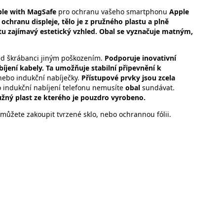
le with MagSafe
pro ochranu vašeho smartphonu
Apple
ochranu displeje, tělo je z pružného plastu
a plně
u zajímavý estetický vzhled
. Obal se
vyznačuje matným,
ed škrábanci jiným poškozením.
Podporuje inovativní
íjení kabely. Ta umožňuje stabilní připevnění k
 nebo indukční nabíječky.
Přístupové prvky jsou zcela
 indukční nabíjení telefonu nemusíte
obal
sundávat.
žný plast ze kterého je pouzdro vyrobeno.
můžete zakoupit tvrzené sklo, nebo ochrannou fólii.