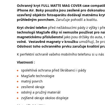
Ochranný kryt FULL MATTE MAG COVER case compatib
iPhone Air
.
Boky pouzdra jsou zesílené pro dokonalou 
uzavřený objektiv fotoaparátu dodávají matnému kryt
průhledným povrchem.
Zaručuje pohodlí a kvalitu.
Kryt chrání telefon
před nežádoucími pády z výšky i př
technologii MagSafe díky ní nemusíte používat pro nab
magnetickému příslušenství
jako jsou držáky do auta,
volné.
Vestavěné magnety v kroužku
umožňují, že pro
Odolnost toho ochranného prvku zaručuje kvalitní pru
K perfektní ochraně vašeho mobilního telefonu si u nás 
Vlastnosti :
spolehlivá ochrana před škrábanci i pády
MagSafe technologie
matný povrch
zesílené okraje
odolný a pružný materiál
zvýšené okraje okoloo displeje