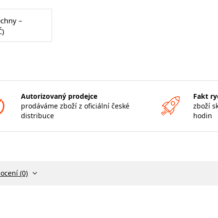
echny –
Č)
Autorizovaný prodejce
Fakt ry
prodáváme zboží z oficiální české
zboží s
distribuce
hodin
ocení (0)