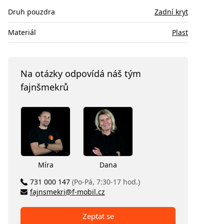
Druh pouzdra
Zadní kryt
Materiál
Plast
Na otázky odpovídá náš tým
fajnšmekrů
Míra
Dana
731 000 147
(Po-Pá, 7:30-17 hod.)
fajnsmekri@f-mobil.cz
Zeptat se