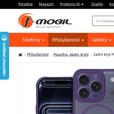
Poradna
Magazín
Prodejny (6)
Značky
Ko
Vyhledávání
Telefony
Příslušenství
Tablety
Příslušenství
Pouzdra, obaly, kryty
Zadní kryt 
Zde
se
nacházíte: