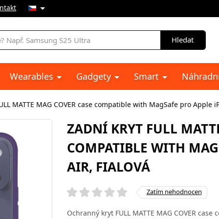
ntakt
Hledat
Wearables
Gadgety
Smart
Náhradní
FULL MATTE MAG COVER case compatible with MagSafe pro Apple iPh
ZADNÍ KRYT FULL MATT
COMPATIBLE WITH MAG
AIR, FIALOVÁ
Zatím nehodnocen
Ochranný kryt FULL MATTE MAG COVER case c