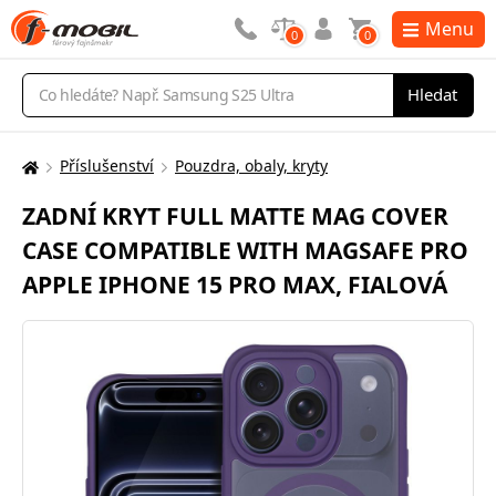
Menu
0
0
Vyhledávání
Hledat
Příslušenství
Pouzdra, obaly, kryty
Zde
se
ZADNÍ KRYT FULL MATTE MAG COVER
nacházíte:
CASE COMPATIBLE WITH MAGSAFE PRO
APPLE IPHONE 15 PRO MAX, FIALOVÁ