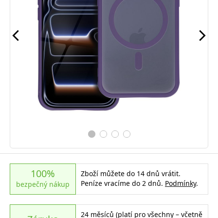
100%
Zboží můžete do 14 dnů vrátit.
Peníze vracíme do 2 dnů.
Podmínky
.
bezpečný nákup
24 měsíců (platí pro všechny – včetně