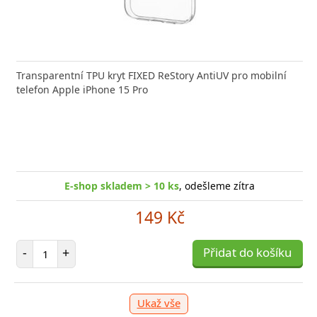
né tvrzené sklo 3mk FlexibleGlass pro Apple iPhone
Transparentní TPU kryt FIXED ReStory AntiUV pro mobilní
Super 
 Max s tloušťkou méně
telefon Apple iPhone 15 Pro
ochran
E-shop skladem > 5 ks
, odešleme zítra
199 Kč
E-shop skladem > 10 ks
, odešleme zítra
očet položek
P
149 Kč
+
Přidat do košíku
-
Počet položek
-
+
Přidat do košíku
Ukaž vše